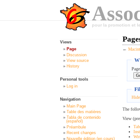
Assoc
pour la promotion et 
Pages
Views
Page
←
Macin
Discussion
Wh
View source
History
Page
Personal tools
Log in
Fi
Hide
Navigation
Main Page
The follo
Table des matières
Tabla de contenido
View (pre
(español)
Tab
Préambule
Ins
Recent changes
Wi
Nouvelle édition (en cours)