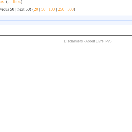
ux
‎
(
← links
)
vious 50 | next 50) (
20
|
50
|
100
|
250
|
500
)
Disclaimers
-
About Livre IPv6