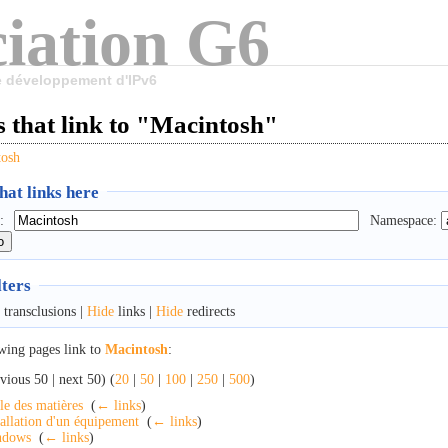
iation G6
le développement d'IPv6
 that link to "Macintosh"
tosh
at links here
:
Namespace:
lters
transclusions |
Hide
links |
Hide
redirects
wing pages link to
Macintosh
:
vious 50 | next 50) (
20
|
50
|
100
|
250
|
500
)
le des matières
‎
(
← links
)
tallation d'un équipement
‎
(
← links
)
ndows
‎
(
← links
)