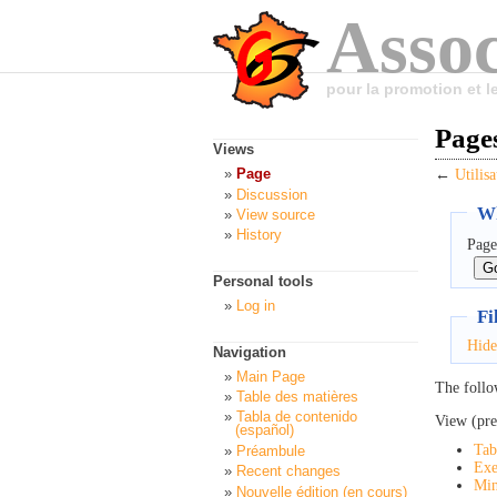
Assoc
pour la promotion et 
Pages
Views
Page
←
Utilis
Discussion
Wh
View source
History
Page
Personal tools
Log in
Fi
Hide
Navigation
Main Page
The follo
Table des matières
Tabla de contenido
View (pre
(español)
Tab
Préambule
Exe
Recent changes
Min
Nouvelle édition (en cours)