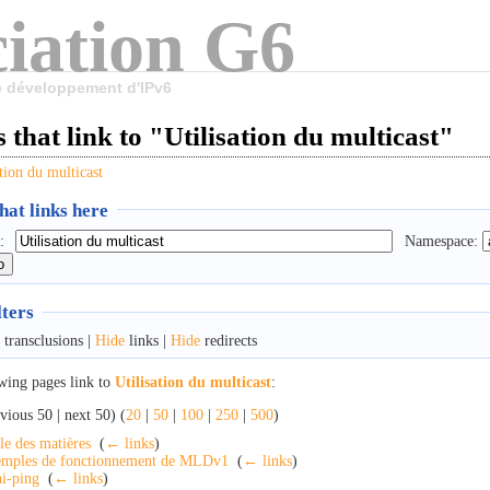
iation G6
le développement d'IPv6
 that link to "Utilisation du multicast"
ation du multicast
at links here
:
Namespace:
lters
transclusions |
Hide
links |
Hide
redirects
wing pages link to
Utilisation du multicast
:
vious 50 | next 50) (
20
|
50
|
100
|
250
|
500
)
le des matières
‎
(
← links
)
mples de fonctionnement de MLDv1
‎
(
← links
)
i-ping
‎
(
← links
)