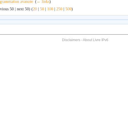
grammation avancée
‎
(
← links
)
vious 50 | next 50) (
20
|
50
|
100
|
250
|
500
)
Disclaimers
-
About Livre IPv6