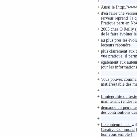
+
+
Aussi le [http://www
+
d'en faire une versio
serveur reprend la q
Pratique paru en N
+
2005 chez O'Reilly (a
de le faire évoluer l
+
au plus près les évol
lecteurs répondre
+
plus clairement aux 
vue pratique, il perm
+
également aux auteur
jour les informations
+
+
Vous pouvez commence
matières|table des m
+
+
L'intégralité du text
maintenant rendre les
+
demande un peu plus 
des contributions des
+
+
Le contenu de ce
wi
Creative Commons]].
bon vous semble !