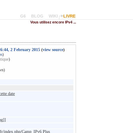
G6
BLOG
WIKI
LIVRE
Vous utilisez encore IPv4 ...
 16:44, 2 February 2015
(
view source
)
bs
)
tique
)
wn)
ette date
pg]]
fr
/
index.php
/
Camp_IPv6 Plus