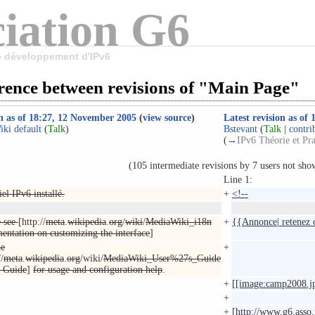
iation G6
le développement d'IPv6
erence between revisions of "Main Page"
n as of 18:27, 12 November 2005
(
view source
)
Latest revision as of
ki default
(
Talk
)
Bstevant
(
Talk
|
contri
(
→
IPv6 Théorie et Pra
(105 intermediate revisions by 7 users not sho
Line 1:
el IPv6 installé.
+
<!--
e see
[http://
meta
.
wikipedia
.
org
/
wiki
/
MediaWiki_i18n
+
{{Annonce| retenez c
entation on customizing the interface
]
he
+
//
meta
.
wikipedia
.
org
/wiki/
MediaWiki_User%27s_Guide
s Guide
]
for usage and configuration help
.
+
[[image:camp2008.j
+
+
[http://
www
.
g6
.
asso.