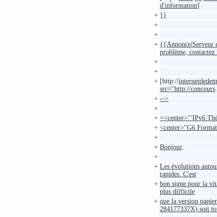
d'information
]
+
}}
+
+
+
{{Annonce|Serveur d
problème, contactez
+
+
+
[http://
internetdedem
src="http://concours
.
+
-->
+
+
=<center>'''IPv6 Thé
+
<center>''G6 Format
+
+
Bonjour,
+
+
Les évolutions autou
rapides. C'est
+
bon signe pour la vit
plus difficile
+
que la version papie
284177337X) soit tou