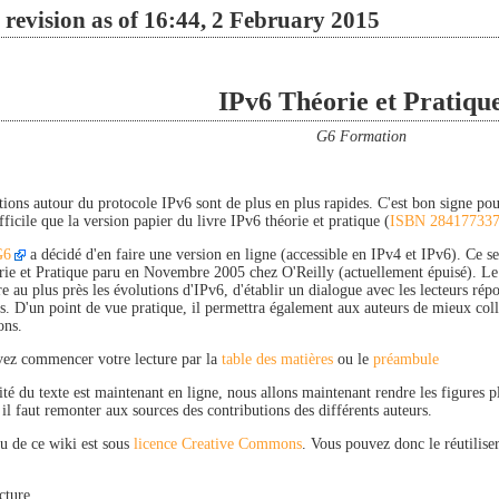
 revision as of 16:44, 2 February 2015
IPv6 Théorie et Pratiqu
G6 Formation
ions autour du protocole IPv6 sont de plus en plus rapides. C'est bon signe pour 
fficile que la version papier du livre IPv6 théorie et pratique (
ISBN 28417733
G6
a décidé d'en faire une version en ligne (accessible en IPv4 et IPv6). Ce s
rie et Pratique paru en Novembre 2005 chez O'Reilly (actuellement épuisé). Le bu
re au plus près les évolutions d'IPv6, d'établir un dialogue avec les lecteurs r
urs. D'un point de vue pratique, il permettra également aux auteurs de mieux col
ons.
ez commencer votre lecture par la
table des matières
ou le
préambule
ité du texte est maintenant en ligne, nous allons maintenant rendre les figures 
il faut remonter aux sources des contributions des différents auteurs.
u de ce wiki est sous
licence Creative Commons
. Vous pouvez donc le réutilis
cture