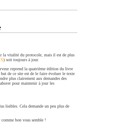
e
la vitalité du protocole, mais il est de plus
7X
) soit toujours à jour.
erveur reprend la quatrième édition du livre
t de ce site est de le faire évoluer le texte
épondre plus clairement aux demandes des
laborer pour maintenir à jour les
plus lisibles. Cela demande un peu plus de
er comme bon vous semble !