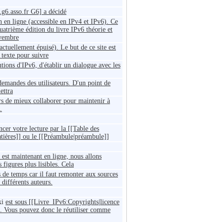
.g6.asso.fr G6] a décidé
n en ligne (accessible en IPv4 et IPv6). Ce
uatrième édition du livre IPv6 théorie et
ovembre
ctuellement épuisé). Le but de ce site est
e texte pour suivre
utions d'IPv6, d'établir un dialogue avec les
demandes des utilisateurs. D'un point de
ettra
s de mieux collaborer pour maintenir à
.
r votre lecture par la [[Table des
atières]] ou le [[Préambule|préambule]]
e est maintenant en ligne, nous allons
 figures plus lisibles. Cela
de temps car il faut remonter aux sources
 différents auteurs.
ki
est sous [[Livre_IPv6:Copyrights|licence
 Vous pouvez donc le réutiliser comme