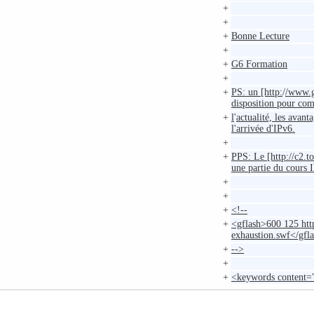
+
+
+
Bonne Lecture
+
+
G6 Formation
+
+
PS: un [http:
/
/www.g6
disposition pour co
+
l
'
actualité, les avant
l'arrivée d'IPv6.
+
+
PPS: Le [http://c2.t
une partie du cours
+
+
+
<!--
+
<gflash>600 125 htt
exhaustion.swf</gfl
+
-->
+
+
<keywords content="