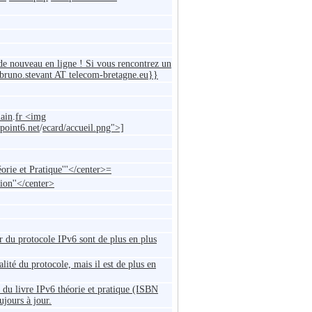
e nouveau en ligne ! Si vous rencontrez un
 bruno.stevant AT telecom-bretagne.eu}}
ain
.
fr <img
point6.net
/
ecard/accueil.png">]
orie et Pratique'''</center>=
ion''</center>
r du protocole IPv6 sont de plus en plus
alité du protocole, mais il est de plus en
r du livre IPv6 théorie et pratique (ISBN
jours à jour.