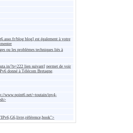
.asso.fr/blog blog] est également à votre
mmenter
ages ou les problèmes techniques liés à
outa.in/?p=222 lien suivant
]
permet de voir
 IPv6 donné à Télécom Bretagne
.
p://www.point6.net/~toutain/ipv4-
ash>
IPv6,G6,livre,référence,book">