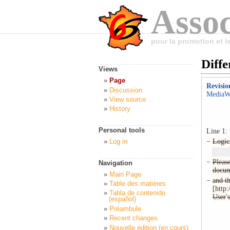
Assoc
pour la promotion et 
Diff
Views
Page
Revisio
Discussion
MediaWi
View source
History
Personal tools
Line 1:
Log in
−
Logici
−
Pleas
Navigation
docum
Main Page
−
and t
Table des matières
[http:
Tabla de contenido
User
'
(español)
Préambule
Recent changes
Nouvelle édition (en cours)