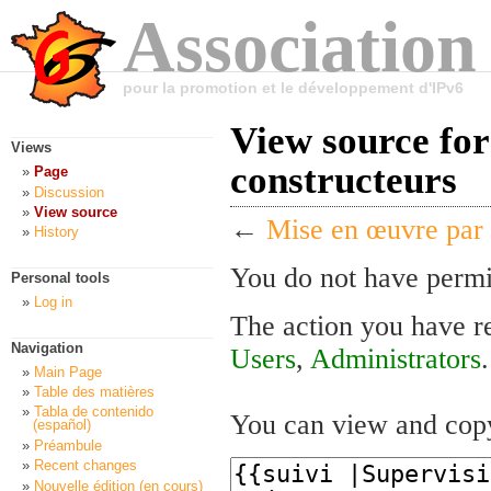
Association
pour la promotion et le développement d'IPv6
View source for
Views
constructeurs
Page
Discussion
View source
←
Mise en œuvre par 
History
You do not have permis
Personal tools
Log in
The action you have re
Navigation
Users
,
Administrators
.
Main Page
Table des matières
Tabla de contenido
You can view and copy
(español)
Préambule
Recent changes
Nouvelle édition (en cours)