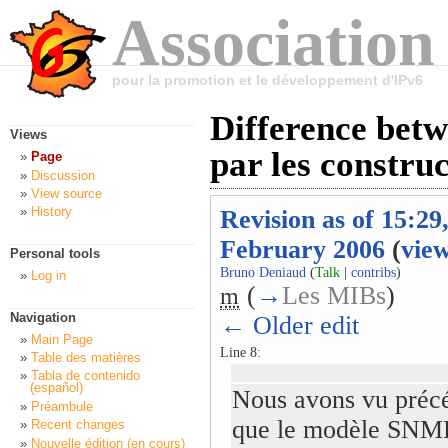
Association
pour la promotion et le développement d'IPv6
Difference betw
Views
par les constru
Page
Discussion
View source
History
Revision as of 15:29
February 2006
(
vie
Personal tools
Bruno Deniaud
(
Talk
|
contribs
)
Log in
(
→
Les MIBs
)
m
Navigation
← Older edit
Main Page
Line 8:
Table des matières
Tabla de contenido
(español)
Nous avons vu pré
Préambule
que le modèle SNMP 
Recent changes
Nouvelle édition (en cours)