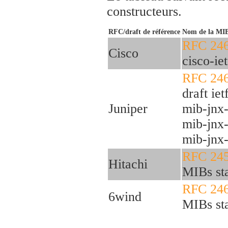
constructeurs.
RFC/draft de référence
Nom de la MI
RFC 24
Cisco
cisco-ie
RFC 24
draft ie
Juniper
mib-jnx-
mib-jnx-
mib-jnx-
RFC 24
Hitachi
MIBs st
RFC 24
6wind
MIBs st