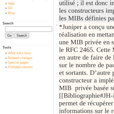
utilisé ; il est donc
Help
G6
les constructeurs i
Blog
les MIBs définies pa
Search
−
*Juniper a conçu un
réalisation en metta
une MIB privée en s
Tools
le RFC 2465. Cette
What links here
en autre de faire de
Related changes
Special pages
sur le nombre de paq
Printable version
et sortants. D’autre 
constructeur a impl
MIB privée basée su
[[Bibliographie#JH-i
permet de récupérer
informations sur le 