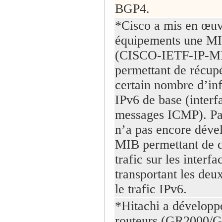
BGP4.
*Cisco a mis en œuv
équipements une MI
(CISCO-IETF-IP-M
permettant de récup
certain nombre d’in
IPv6 de base (interf
messages ICMP). Par
n’a pas encore déve
MIB permettant de d
trafic sur les interfa
transportant les deu
le trafic IPv6.
*Hitachi a développ
routeurs (GR2000/G