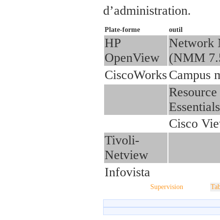
d’administration.
Plate-forme
outil
HP
Network 
OpenView
(NMM 7.
CiscoWorks
Campus m
Resource
Essentia
Cisco Vi
Tivoli-
Netview
Infovista
Supervision
Tab