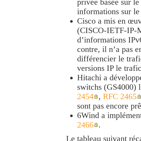
privée basée sur le
informations sur l
Cisco a mis en œuv
(CISCO-IETF-IP-MI
d’informations IPv
contre, il n’a pas
différencier le traf
versions IP le trafi
Hitachi a développ
switchs (GS4000) l
2454
,
RFC 2465
sont pas encore prê
6Wind a implément
2466
.
Le tableau suivant réc