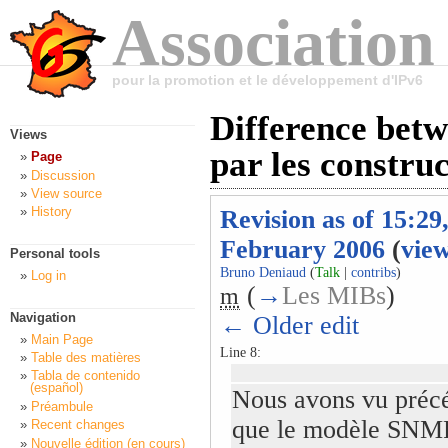
Association
pour la promotion et le développement d'IPv6
Difference betw
Views
par les constru
Page
Discussion
View source
History
Revision as of 15:29
February 2006
(
vie
Personal tools
Bruno Deniaud
(
Talk
|
contribs
)
Log in
(
→
Les MIBs
)
m
Navigation
← Older edit
Main Page
Line 8:
Table des matières
Tabla de contenido
(español)
Nous avons vu pré
Préambule
que le modèle SNMP 
Recent changes
Nouvelle édition (en cours)