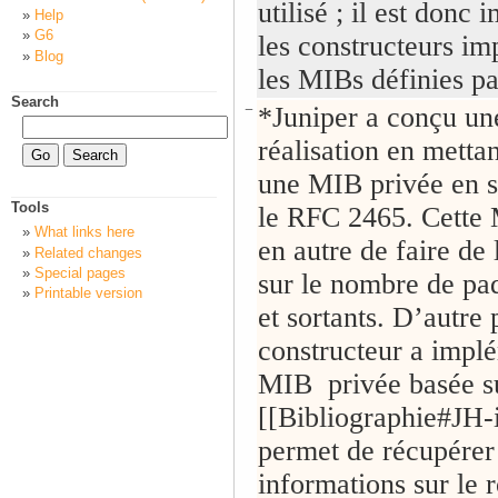
utilisé ; il est donc
Help
G6
les constructeurs i
Blog
les MIBs définies pa
Search
−
*Juniper a conçu un
réalisation en metta
une MIB privée en s
Tools
le RFC 2465. Cette
What links here
en autre de faire de
Related changes
Special pages
sur le nombre de paq
Printable version
et sortants. D’autre 
constructeur a impl
MIB privée basée su
[[Bibliographie#JH-i
permet de récupérer
informations sur le 