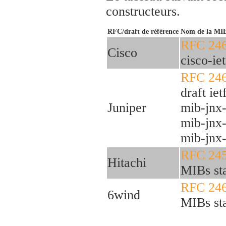
constructeurs.
RFC/draft de référence
Nom de la MI
RFC 24
Cisco
cisco-ie
RFC 24
draft ie
Juniper
mib-jnx-
mib-jnx-
mib-jnx-
RFC 24
Hitachi
MIBs st
RFC 24
6wind
MIBs st