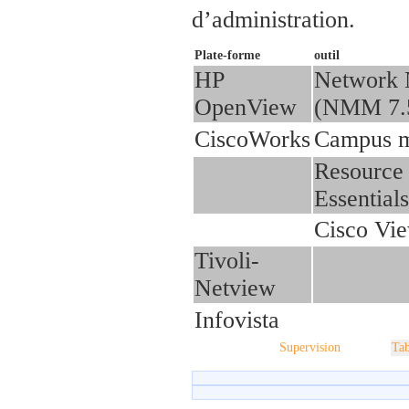
d’administration.
Plate-forme
outil
HP
Network 
OpenView
(NMM 7.
CiscoWorks
Campus m
Resource
Essentia
Cisco Vi
Tivoli-
Netview
Infovista
Supervision
Tab