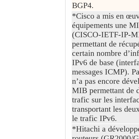
BGP4.
*Cisco a mis en œuv
équipements une MI
(CISCO-IETF-IP-M
permettant de récup
certain nombre d’in
IPv6 de base (interf
messages ICMP). Par
n’a pas encore déve
MIB permettant de d
trafic sur les interfa
transportant les deu
le trafic IPv6.
*Hitachi a développ
routeurs (GR2000/G