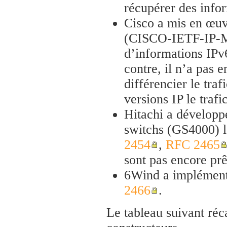
récupérer des info
Cisco a mis en œuv
(CISCO-IETF-IP-MI
d’informations IPv
contre, il n’a pas
différencier le traf
versions IP le trafi
Hitachi a développ
switchs (GS4000) l
2454
,
RFC 2465
sont pas encore prê
6Wind a implément
2466
.
Le tableau suivant réc