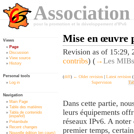
Association
pour la promotion et le développement d'IPv6
Mise en œuvre p
Views
Page
Revision as of 15:29,
Discussion
View source
contribs
)
(
→
Les MIB
History
Personal tools
(
diff
)
← Older revision
|
Latest revision
(
Log in
Supervision
Tab
Navigation
Dans cette partie, nou
Main Page
Table des matières
leurs équipements offr
Tabla de contenido
(español)
réseaux IPv6. A noter 
Préambule
Recent changes
premier temps, certai
Nouvelle édition (en cours)