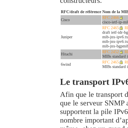
constructeurs.
RFC/draft de référence
Nom de la MI
RFC 2466
Cisco
cisco-ietf-ip-mi
RFC 2465
R
draft ietf-idr-
Juniper
mib-jnx-ipv6.tx
mib-jnx-ipv6.tx
mib-jnx-bgpmib2
RFC 2452
R
Hitachi
MIBs standard 
RFC 2465
R
6wind
MIBs standard 
Le transport IP
Afin que le transport 
que le serveur SNMP ai
supportent la pile IPv6
nombre important d’app