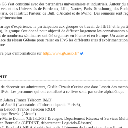
G6 s'est constitué avec des partenaires universitaires et industriels. Autour du 
 venant des Universités de Bordeaux, Lille, Nantes, Paris, Strasbourg, des Éco
ris, de l'Institut Pasteur, de Bull, d'Alcatel et de 6Wind. Des réunions sont ré
xpérimentation.
partage d'expérience, la participation aux groupes de travail de l'IETF et la pa
, le groupe s'est donné pour objectif de diffuser largement les connaissances ac
t de nombreux séminaires ont été organisés en France et en Europe. Un autre as
ace du réseau G6bone pour relier en IPv6 les différents sites d'expérimentation.
one.
ra plus d'informations sur
http://www.g6.asso.fr/
.
eur
de décevoir ses admirateurs, Gisèle Cizault n'existe que dans l'esprit des membr
'IPv6. Les personnes qui ont contribué à ce livre sont, par ordre alphabétique :
n Adam (France Télécom R&D)
cal Anelli (Laboratoire d'Informatique de Paris 6),
in Baudot (France Télécom R&D)
lippe Bereski (Alcatel)
n-Marie Bonnin (GET/ENST Bretagne, Département Réseaux et Services Multi
ien Bournelle (GET/INT, département Logiciels-Réseaux)
oît Brodard (INRIA Sophia Antipolis à l'époque de la rédaction de ce livre),