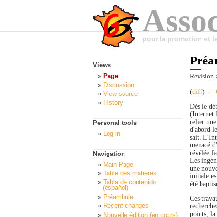
Assoc
pour la promotion et 
Préa
Views
Page
Revision 
Discussion
(
diff
)
← O
View source
History
Dès le dé
(Internet 
relier une
Personal tools
d'abord le
Log in
sait. L'I
menacé d'a
révélée fa
Navigation
Les ingéni
Main Page
une nouvel
Table des matières
initiale e
Tabla de contenido
été baptis
(español)
Préambule
Ces trava
Recent changes
recherche
points, la
Nouvelle édition (en cours)