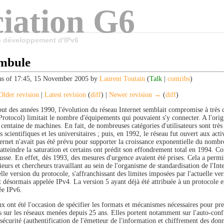
iation G6
le développement d'IPv6
mbule
as of 17:45, 15 November 2005 by
Laurent Toutain
(
Talk
|
contribs
)
lder revision
|
Latest revision
(
diff
) |
Newer revision →
(
diff
)
but des années 1990, l'évolution du réseau Internet semblait compromise à très 
Protocol) limitait le nombre d'équipements qui pouvaient s'y connecter. A l'orig
 centaine de machines. En fait, de nombreuses catégories d'utilisateurs sont très
s scientifiques et les universitaires ; puis, en 1992, le réseau fut ouvert aux ac
nternet n'avait pas été prévu pour supporter la croissance exponentielle du nomb
tteindre la saturation et certains ont prédit son effondrement total en 1994. Co
usse. En effet, dès 1993, des mesures d'urgence avaient été prises. Cela a permi
eurs et chercheurs travaillant au sein de l'organisme de standardisation de l'Int
le version du protocole, s'affranchissant des limites imposées par l'actuelle ver
st désormais appelée IPv4. La version 5 ayant déjà été attribuée à un protocole e
ée IPv6.
ux ont été l'occasion de spécifier les formats et mécanismes nécessaires pour pr
s sur les réseaux menées depuis 25 ans. Elles portent notamment sur l'auto-confi
 sécurité (authentification de l'émetteur de l'information et chiffrement des don