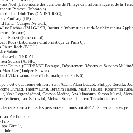
mas Noël (Laboratoire des Sciences de l'Image de l'Informatique et de la Téléd
xandru Petrescu (Motorola)
nard Phan Dinh Tuy (CNRS/UREC),
ick Pouffary (HP)
id Ranch (Juniper Network)
n-Luc Richier (IMAG-LSR, Institut d'Informatique et de Mathématiques Appliq
tèmes Réseaux),
ivier Robert (Eurocontrol)
cent Roca (Laboratoire d'Informatique de Paris 6),
n-Pierre Roch (BULL),
vier Salaün
 Saccavini (INRIA),
sen Souissi (AFNIC),
rent Toutain (GET/ENST Bretagne, Département Réseaux et Services Multimé
n-Marc Uzé (Juniper Network)
land Vida (Laboratoire d'Informatique de Paris 6).
cipé à cette quatrième édition : Yann Adam, Alain Baudot, Philippe Bereski, Je
érôme Durand, Thierry Ernst, Ibrahim Hajjeh, Martin Heusse, Konstantin Kabas
us, Yves Legrandgérard, Octavio Medina, Ana Minaburo, Simon Muyal, Alexan
er (éditeur), Luc Saccavini, Mohsen Souissi, Laurent Toutain (éditeur).
ciements vont à toutes les personnes qui nous ont aidé à réaliser cet ouvrage :
n-Luc Archimbaud,
 Fink
lippe Girault,
is Joiret,