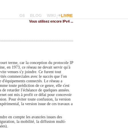
G6
BLOG
WIKI
LIVRE
Vous utilisez encore IPv4 ...
court terme, car la conception du protocole IP
ine, en 1973, ce réseau ne devait servir qu'à
 vite venues s'y joindre. Ce furent tout
tivités commerciales avec le succès que l'on
re d'équipements connectés. Le réseau a
mme toute prédiction de ce genre, elle s'est
s de retarder l'échéance de quelques années.
ernet ont mis à profit ce délai pour concevoir
sion. Pour éviter toute confusion, la version
xpérimental, la version issue de ces travaux a
endre en compte les avancées issues des
guration, la mobilité, la diffusion multi-
nées).