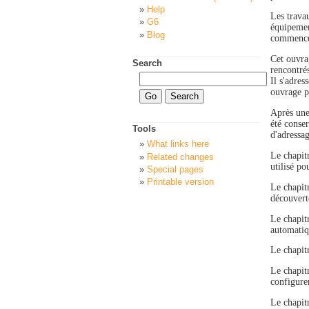
Help
Les trava
G6
équipement
Blog
commencen
Cet ouvrag
Search
rencontré
Il s'adres
ouvrage p
Après un
été conser
Tools
d'adressag
What links here
Le chapit
Related changes
utilisé po
Special pages
Printable version
Le chapit
découvert
Le chapit
automatiq
Le chapit
Le chapit
configure
Le chapit