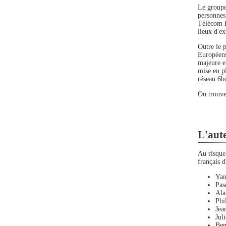
Le groupe 
personnes
Télécom Pa
lieux d'e
Outre le 
Européens)
majeure e
mise en pl
réseau 6b
On trouve
L'aut
Au risque 
français d
Yan
Pas
Ala
Phi
Jea
Jul
Ben