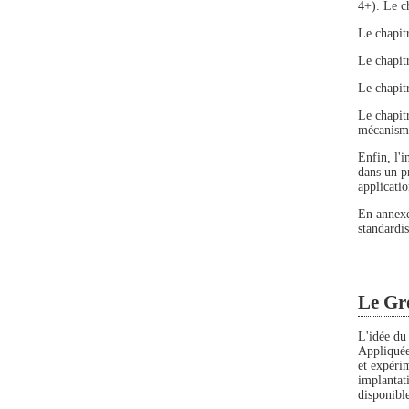
4+). Le c
Le chapit
Le chapit
Le chapit
Le chapit
mécanisme
Enfin, l'
dans un p
applicati
En annexe,
standardis
Le Gr
L'idée du
Appliquée
et expéri
implantat
disponibl