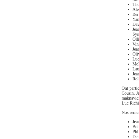
Tho
Ale
Ber
Yan
Dav
Jea
Sys
Oll
Vin
Jea
Oli
Luc
Moh
Lau
Jea
Rol
Ont parti
Cousin, J
maknavici
Luc Richi
Nos remer
Jea
Bob
Phi
Den