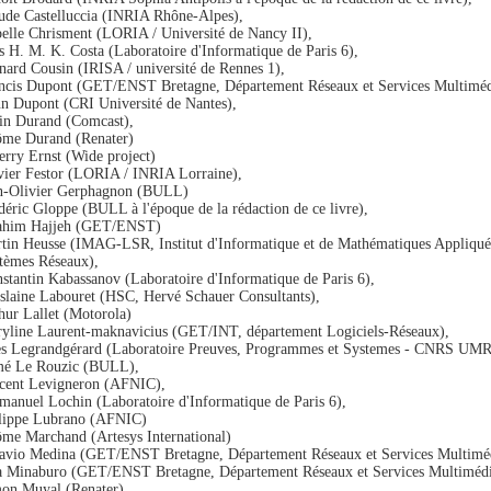
ude Castelluccia (INRIA Rhône-Alpes),
belle Chrisment (LORIA / Université de Nancy II),
s H. M. K. Costa (Laboratoire d'Informatique de Paris 6),
nard Cousin (IRISA / université de Rennes 1),
ncis Dupont (GET/ENST Bretagne, Département Réseaux et Services Multiméd
n Dupont (CRI Université de Nantes),
in Durand (Comcast),
ôme Durand (Renater)
erry Ernst (Wide project)
vier Festor (LORIA / INRIA Lorraine),
n-Olivier Gerphagnon (BULL)
déric Gloppe (BULL à l'époque de la rédaction de ce livre),
ahim Hajjeh (GET/ENST)
tin Heusse (IMAG-LSR, Institut d'Informatique et de Mathématiques Appliquée
tèmes Réseaux),
stantin Kabassanov (Laboratoire d'Informatique de Paris 6),
slaine Labouret (HSC, Hervé Schauer Consultants),
hur Lallet (Motorola)
yline Laurent-maknavicius (GET/INT, département Logiciels-Réseaux),
s Legrandgérard (Laboratoire Preuves, Programmes et Systemes - CNRS UMR
é Le Rouzic (BULL),
cent Levigneron (AFNIC),
anuel Lochin (Laboratoire d'Informatique de Paris 6),
lippe Lubrano (AFNIC)
ôme Marchand (Artesys International)
avio Medina (GET/ENST Bretagne, Département Réseaux et Services Multiméd
 Minaburo (GET/ENST Bretagne, Département Réseaux et Services Multimédi
on Muyal (Renater),