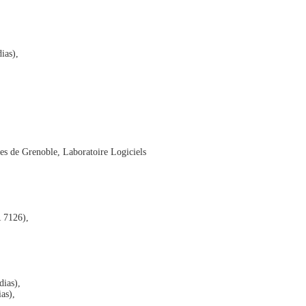
ias),
s de Grenoble, Laboratoire Logiciels
 7126),
ias),
as),