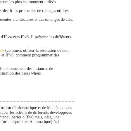
eurs les plus couramment utilisés.
t décrit les protocoles de routages utilisés.
érentes architectures et des échanges de clés.
d'IPv4 vers IPv6. Il présente les différents
ons
(comment utiliser la résolution de nom
v4 et IPv6, comment programmer des
 fonctionnement des instances de
utilisation des bases whois.
nstitut d'Informatique et de Mathématiques
er les actions de différents développeurs
ntendu parler d'IPv6 mais, déjà, une
Informatique et en Automatique) était