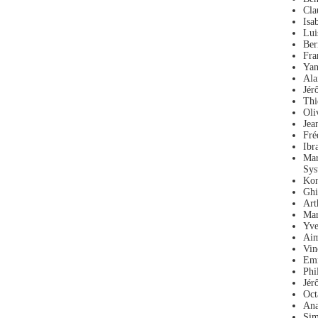
Cla
Isa
Lui
Ber
Fra
Yan
Ala
Jér
Thi
Oli
Jea
Fré
Ibr
Mar
Sys
Kon
Ghi
Art
Mar
Yve
Aim
Vin
Emm
Phi
Jér
Oct
Ana
Sim