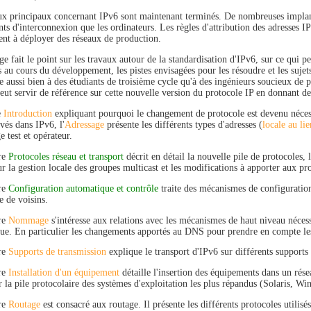
ux principaux concernant IPv6 sont maintenant terminés. De nombreuses implanta
s d'interconnexion que les ordinateurs. Les règles d'attribution des adresses IP
t à déployer des réseaux de production.
e fait le point sur les travaux autour de la standardisation d'IPv6, sur ce qui p
s au cours du développement, les pistes envisagées pour les résoudre et les suje
se aussi bien à des étudiants de troisième cycle qu'à des ingénieurs soucieux de 
eut servir de référence sur cette nouvelle version du protocole IP en donnant d
e
Introduction
expliquant pourquoi le changement de protocole est devenu nécess
vés dans IPv6, l'
Adressage
présente les différents types d'adresses (
locale au lie
e test et opérateur.
re
Protocoles réseau et transport
décrit en détail la nouvelle pile de protocole
ur la gestion locale des groupes multicast et les modifications à apporter aux pr
re
Configuration automatique et contrôle
traite des mécanismes de configuratio
e de voisins.
re
Nommage
s'intéresse aux relations avec les mécanismes de haut niveau nécess
ue. En particulier les changements apportés au DNS pour prendre en compte les
re
Supports de transmission
explique le transport d'IPv6 sur différents support
re
Installation d'un équipement
détaille l'insertion des équipements dans un rése
r la pile protocolaire des systèmes d'exploitation les plus répandus (Solaris, 
re
Routage
est consacré aux routage. Il présente les différents protocoles util