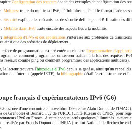
hapitre
Configuration des routeurs
donne des exemples de configuration des rout
re
Multicast
traite du multicast IPv6, définit plus en détail le format d'adresses e
re
Sécurité
explique les mécanismes de sécurité définis pour IP. Il traite des diff
re
Mobilité dans IPv6
traite ensuite des aspects liés à la mobilité.
re
Intégration d'IPv6 et des applications
s'intéresse aux problèmes de transitions 
s ainsi que des scénarios de déploiement.
interface de programmation est présentée au chapitre
Programmation d'applicati
rogramme, comment programmer un serveur traitant à la fois des requêtes IP
ons réseaux comme ping ou comment programmer des applications multicasts).
 le lecteur trouvera l'
historique d'IPv6
depuis sa genèse, ainsi qu'un rappel du
ation de l'Internet (appelé IETF), la
bibliographie
détaillée et la structure et l'
oupe français d'expérimentateurs IPv6 (G6)
 G6 est née d'une rencontre en novembre 1995 entre Alain Durand de l'IMAG (I
s de Grenoble) et Bernard Tuy de l'UREC (Unité REseau du CNRS) pour regroup
mentateurs IPv6 en France. À cette époque, seuls quelques "illuminés" avaient e
ion réalisée par Francis Dupont de l'INRIA (Institut National de Recherche en 
e.