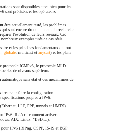
tions sont disponibles aussi bien pour les
v6 sont précisées et les opérateurs
eut être actuellement testé, les problèmes
ts qui sont encore du domaine de la recherche.
préparer l'évolution de leurs réseaux. Cet
e nombreux exemples tirés de cas réels.
aire et les principes fondamentaux qui ont
n
,
globale
, multicast et
anycast
) et les plans
s, le protocole ICMPv6, le protocole MLD
otocoles de niveaux supérieurs.
n automatique sans état et des mécanismes de
aires pour faire la configuration
 spécifications propres à IPv6.
s (Ethernet, LLP, PPP, tunnels et UMTS).
au IPv6. Il décrit comment activer et
Windows, AIX, Linux, *BSD,...).
isés pour IPv6 (RIPng, OSPF, IS-IS et BGP