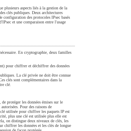
e plusieurs aspects liés à la gestion de la
n des clés publiques. Deux architectures
 de configuration des protocoles IPsec basés
d'IPsec et une comparaison entre l'usage
nécessaire. En cryptographie, deux familles
nt) pour chiffrer et déchiffrer des données
publiques. La clé privée ne doit être connue
. Ces clés sont complémentaires dans la
re clé.
 de protéger les données émises sur le
u autorisées. Pour des raisons de
lé utilisée pour chiffrer les paquets IP est
é, plus une clé est utilisée plus elle est
ela, on distingue deux niveaux de clés, les
ur chiffrer les données et les clés de longue
session de façon protégée.