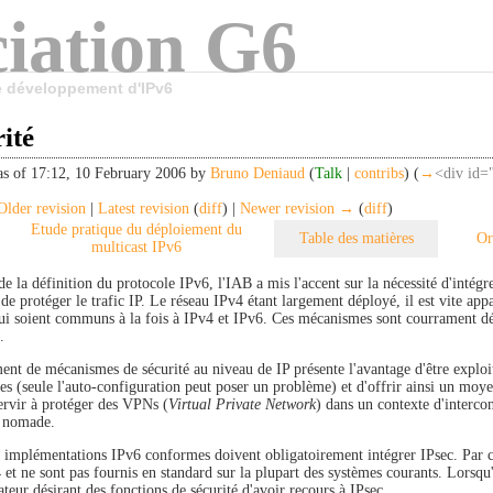
iation G6
le développement d'IPv6
ité
as of 17:12, 10 February 2006 by
Bruno Deniaud
(
Talk
|
contribs
)
(
→
<div id=
lder revision
|
Latest revision
(
diff
) |
Newer revision →
(
diff
)
Etude pratique du déploiement du
Table des matières
Or
multicast IPv6
de la définition du protocole IPv6, l'IAB a mis l'accent sur la nécessité d'intégr
de protéger le trafic IP. Le réseau IPv4 étant largement déployé, il est vite ap
qui soient communs à la fois à IPv4 et IPv6. Ces mécanismes sont courrament dés
.
ent de mécanismes de sécurité au niveau de IP présente l'avantage d'être exploi
s (seule l'auto-configuration peut poser un problème) et d'offrir ainsi un moye
ervir à protéger des VPNs (
Virtual Private Network
) dans un contexte d'interco
n nomade.
s implémentations IPv6 conformes doivent obligatoirement intégrer IPsec. Par co
et ne sont pas fournis en standard sur la plupart des systèmes courants. Lorsqu'
sateur désirant des fonctions de sécurité d'avoir recours à IPsec.