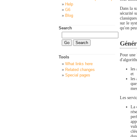
Help
Dans la su
G6
sécurité s
Blog
classiques
sur le sy
qu'on peu
Search
Généra
Pour une 
Tools
d'algorith
What links here
les
Related changes
et
Special pages
les
que
mes
Les servic
La 
rés
per
app
vul
clé
dur