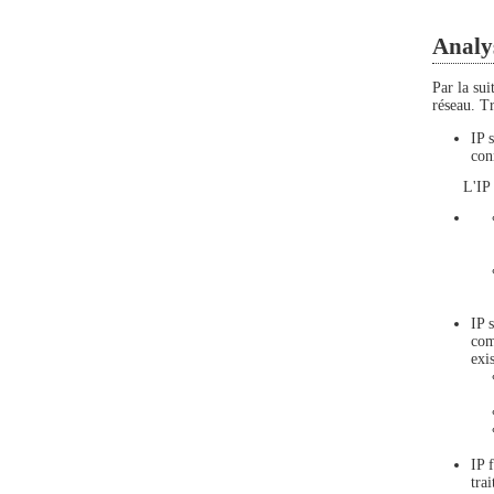
Analys
Par la sui
réseau. T
IP 
con
L'IP 
IP 
com
exi
IP 
tra