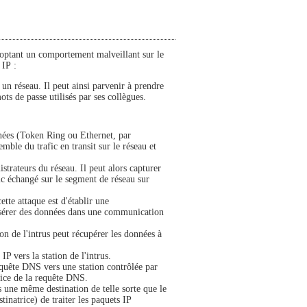
 adoptant un comportement malveillant sur le
 IP :
r un réseau. Il peut ainsi parvenir à prendre
s de passe utilisés par ses collègues.
nnées (Token Ring ou Ethernet, par
emble du trafic en transit sur le réseau et
istrateurs du réseau. Il peut alors capturer
fic échangé sur le segment de réseau sur
ette attaque est d'établir une
insérer des données dans une communication
tion de l'intrus peut récupérer les données à
P vers la station de l'intrus.
quête DNS vers une station contrôlée par
trice de la requête DNS.
s une même destination de telle sorte que le
inatrice) de traiter les paquets IP