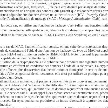
confidentialité du flux de données, qui garantit qu'aucune information portant
nformations échangées, fréquence,...) ne peut être déduite par analyse de trafic.
uthentification de l'origine des données, qui garantit que les données reçues prov
siste à adjoindre aux données émises un authentificateur (ICV :
Integrity Check
code d'authentification de message (MAC :
Message Authentication Code
), soi
les deux cas, on utilise une fonction de hachage, c'est-à-dire, une fonction satisf
ir d'un message de taille quelconque, retourne le condensat (ou empreinte) de ce
ndant de la fonction de hachage. SHA-1 (
Secure Hash Standard
) en est un exem
s le cas du MAC, l'authentificateur consiste en une suite de concaténations des
culs de condensats à l'aide d'une fonction de hachage. Ce type de MAC est appel
hage SHA-1 est utilisée, on parle de HMAC-SHA1. Noter que seul le partenaire e
a capable de vérifier l'authenticité du MAC.
tilisation de la cryptographie à clé publique pour produire une signature numéri
struite en chiffrant un condensat des données à l'aide de la clé privée. La crypt
 elle offre en plus des services d'authentification et d'intégrité, le service de n
fait qu'elle est gourmande en ressources, elle n'est pas utilisée en pratique pou
nées d'un réseau.
uthentification mutuelle, qui permet à deux entités de se prouver mutuellement l
du par l'utilisation d'"échange d'authentification" qui implique un certain dialogu
ntégrité des données, qui garantit que les données reçues n'ont subi aucune modif
eau. Ce service fait lui aussi appel à des mécanismes d'authentificateur en généra
prévention contre le rejeu de données, qui assure que les données reçues n'ont p
à reçues. Un rejeu pourrait se produire si un intrus réussissait à capturer des d
inataire.