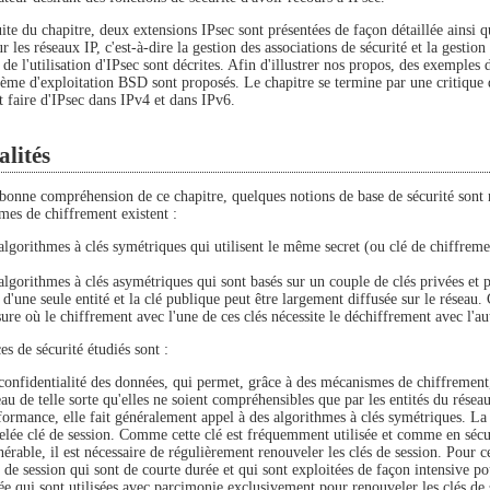
ite du chapitre, deux extensions IPsec sont présentées de façon détaillée ainsi qu
ur les réseaux IP, c'est-à-dire la gestion des associations de sécurité et la gestio
 de l'utilisation d'IPsec sont décrites. Afin d'illustrer nos propos, des exemples
stème d'exploitation BSD sont proposés. Le chapitre se termine par une critique 
t faire d'IPsec dans IPv4 et dans IPv6.
lités
bonne compréhension de ce chapitre, quelques notions de base de sécurité sont 
mes de chiffrement existent :
 algorithmes à clés symétriques qui utilisent le même secret (ou clé de chiffreme
 algorithmes à clés asymétriques qui sont basés sur un couple de clés privées et 
 d'une seule entité et la clé publique peut être largement diffusée sur le réseau
ure où le chiffrement avec l'une de ces clés nécessite le déchiffrement avec l'aut
es de sécurité étudiés sont :
confidentialité des données, qui permet, grâce à des mécanismes de chiffrement,
eau de telle sorte qu'elles ne soient compréhensibles que par les entités du résea
formance, elle fait généralement appel à des algorithmes à clés symétriques. La c
elée clé de session. Comme cette clé est fréquemment utilisée et comme en sécurit
nérable, il est nécessaire de régulièrement renouveler les clés de session. Pour c
s de session qui sont de courte durée et qui sont exploitées de façon intensive po
ée qui sont utilisées avec parcimonie exclusivement pour renouveler les clés de 