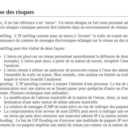
e des risques
te, il est fait référence à un "intrus". Un intrus désigne en fait toute personne
rois attaques classiques peuvent être réalisées dans un environnement de réseaux
sniffing : L'IP sniffing consiste pour un intrus à "écouter" le trafic en transit su
naissance du contenu de messages électroniques échangés sur le réseau ou des mot
sniffing peut être réalisé de deux façons :
L'intrus est placé sur un réseau permettant naturellement la diffusion de do
exemple). L'intrus peut alors, à partir de sa station de travail, récupérer l'ens
l'analyser.
L'intrus réussit à utiliser un analyseur de protocoles réseau à l'insu des admin
l'ensemble du trafic en transit. Bien entendu, cette analyse est limitée au tra
lequel se trouve branché l'analyseur.
spoofing : L'IP spoofing consiste à usurper l'identité d'une personne. Le but de c
munication avec une station en se faisant passer pour quelqu'un d'autre ou d'
stante. Plusieurs techniques sont utilisables :
La modification de l'adresse matérielle de la station de l'intrus. Ainsi, la sta
destination d'une autre station de même adresse matérielle.
La création de messages ICMP de toute pièce en vue de rediriger des paquets I
La compromission d'un serveur de nom (DNS) peut servir à rediriger une re
un intrus qui peut alors retourner une mauvaise adresse IP à la station initia
flooding : Le but de l'IP flooding est d'envoyer une multitude de paquets IP ver
itement de ces paquets empêche une entité du réseau (un routeur ou la station dest