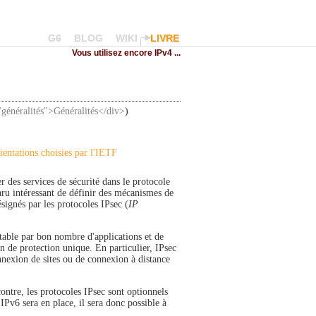
G6
BLOG
WIKI
LIVRE
Vous utilisez encore IPv4 ...
"généralités">Généralités</div>
)
ientations choisies par l'IETF
er des services de sécurité dans le protocole
paru intéressant de définir des mécanismes de
ignés par les protocoles IPsec (
IP
table par bon nombre d'applications et de
n de protection unique. En particulier, IPsec
nnexion de sites ou de connexion à distance
ntre, les protocoles IPsec sont optionnels
IPv6 sera en place, il sera donc possible à