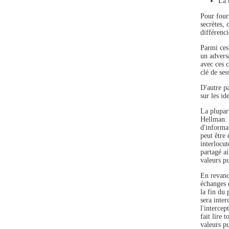
La 
Pour fourn
secrètes,
différenci
Parmi ces 
un advers
avec ces 
clé de se
D'autre pa
sur les id
La plupar
Hellman. 
d'informa
peut être 
interlocut
partagé ai
valeurs pu
En revanch
échanges d
la fin du
sera inter
l'interce
fait lire
valeurs pu