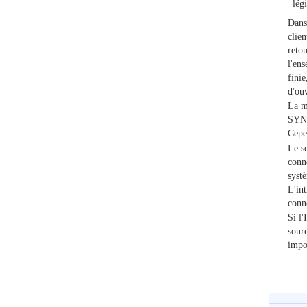
lég
Dans 
clie
reto
l'en
fini
d'ou
La me
SYN e
Cepe
Le se
conn
syst
L'in
conn
Si l'
sourc
impos