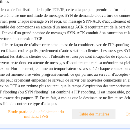
itimes.
le cas de l'utilisation de la pile TCP/IP, cette attaque peut prendre la forme d
nte à émettre une multitude de messages SYN de demande d'ouverture de connexi
urner, pour chaque message SYN reçu, un message SYN-ACK d'acquittement et
semble des connexions en attente d'un message ACK d'acquittement de la part du 
e, l'envoi d'un grand nombre de messages SYN-ACK conduit à sa saturation et à 
verture de connexion TCP.
illeure façon de réaliser cette attaque est de la combiner avec de l'IP spoofing
n faisant croire qu'ils proviennent d'autres stations clientes. Les messages SYN
ndant les stations clientes dont l'identité est usurpée sont incapables de rép
rveur reste donc en attente de messages d'acquittement et si sa mémoire est plei
exion. Normalement, comme un temporisateur est associé à chaque connexion en
ème est amenée à se vider progressivement, ce qui permet au serveur d'accepter
trus peut cependant empêcher le serveur de servir ces nouvelles connexions en 
exion TCP à un rythme plus soutenu que le temps d'expiration des temporisateu
IP flooding (ou SYN flooding) est combiné à l'IP spoofing, il est impossible, pou
e exacte des paquets IP. De ce fait, à moins que le destinataire ne limite ses écha
sible de contrer ce type d'attaques.
Etude pratique du déploiement du
Table des matières
Or
multicast IPv6