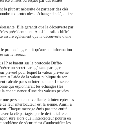
en été émises ou reçues par des entités.
 la plupart nécessite de partager des clés
 nombreux protocoles d'échange de clé, qui se
éressante. Elle garantit que la découverte par
érées précédemment. Ainsi le trafic chiffré
été assure également que la découverte d'une
 le protocole garantit qu'aucune information
és sur le réseau.
s IP se basent sur le protocole Diffie-
nérer un secret partagé sans partager
ur privée) pour lequel la valeur privée ne
eur. A l'aide de la valeur publique de son
ent calculé par son interlocuteur. Le secret
sonne qui espionnerait les échanges (les
e la connaissance d'une des valeurs privées.
r une personne malveillante, à intercepter les
 de leur interlocuteur est la sienne. Ainsi, à
pteur. Chaque message émis par une entité
 avec la clé partagée par le destinataire et
açon sûre alors que l'intercepteur pourra en
 problème de sécurité est d'authentifier les