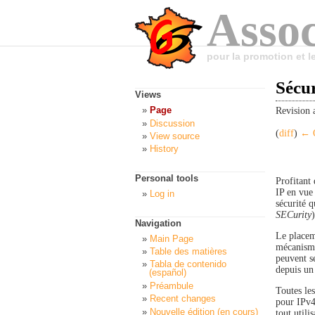
Assoc
pour la promotion et 
Sécur
Views
Page
Revision 
Discussion
(
diff
)
← O
View source
History
Personal tools
Profitant 
IP en vue 
Log in
sécurité 
SECurity
)
Navigation
Le placem
Main Page
mécanisme
Table des matières
peuvent s
Tabla de contenido
depuis u
(español)
Préambule
Toutes le
Recent changes
pour IPv4 
Nouvelle édition (en cours)
tout utili