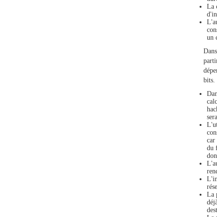
La 
d'i
L'a
con
un 
Dans 
part
dépe
bits.
Dan
cal
hac
ser
L'u
con
car
du 
don
L'a
ren
L'i
rés
La 
déj
dest