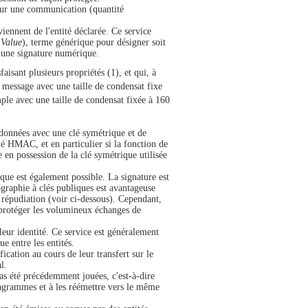
 sur une communication (quantité
iennent de l'entité déclarée. Ce service
 Value
), terme générique pour désigner soit
t une signature numérique.
aisant plusieurs propriétés (1), et qui, à
 message avec une taille de condensat fixe
ple avec une taille de condensat fixée à 160
 données avec une clé symétrique et de
é HMAC, et en particulier si la fonction de
n possession de la clé symétrique utilisée
que est également possible. La signature est
ographie à clés publiques est avantageuse
on répudiation (voir ci-dessous). Cependant,
r protéger les volumineux échanges de
eur identité. Ce service est généralement
e entre les entités.
ication au cours de leur transfert sur le
l.
as été précédemment jouées, c'est-à-dire
atagrammes et à les réémettre vers le même