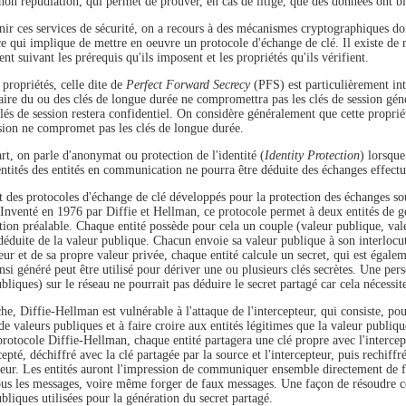
non répudiation, qui permet de prouver, en cas de litige, que des données ont bi
ir ces services de sécurité, on a recours à des mécanismes cryptographiques dont
 ce qui implique de mettre en oeuvre un protocole d'échange de clé. Il existe de
ent suivant les prérequis qu'ils imposent et les propriétés qu'ils vérifient.
propriétés, celle dite de
Perfect Forward Secrecy
(PFS) est particulièrement int
aire du ou des clés de longue durée ne compromettra pas les clés de session gén
clés de session restera confidentiel. On considère généralement que cette propri
ssion ne compromet pas les clés de longue durée.
rt, on parle d'anonymat ou protection de l'identité (
Identity Protection
) lorsque
entités des entités en communication ne pourra être déduite des échanges effectu
t des protocoles d'échange de clé développés pour la protection des échanges sou
Inventé en 1976 par Diffie et Hellman, ce protocole permet à deux entités de gé
tion préalable. Chaque entité possède pour cela un couple (valeur publique, vale
déduite de la valeur publique. Chacun envoie sa valeur publique à son interlocut
eur et de sa propre valeur privée, chaque entité calcule un secret, qui est égalem
nsi généré peut être utilisé pour dériver une ou plusieurs clés secrètes. Une per
bliques) sur le réseau ne pourrait pas déduire le secret partagé car cela nécessit
e, Diffie-Hellman est vulnérable à l'attaque de l'intercepteur, qui consiste, pou
e valeurs publiques et à faire croire aux entités légitimes que la valeur publique
 protocole Diffie-Hellman, chaque entité partagera une clé propre avec l'interce
cepté, déchiffré avec la clé partagée par la source et l'intercepteur, puis rechiffré
pteur. Les entités auront l'impression de communiquer ensemble directement de f
 tous les messages, voire même forger de faux messages. Une façon de résoudre ce
bliques utilisées pour la génération du secret partagé.