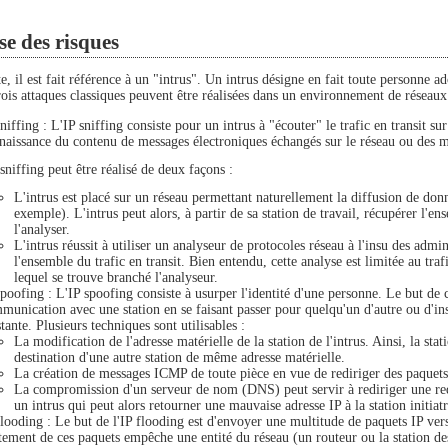
e des risques
te, il est fait référence à un "intrus". Un intrus désigne en fait toute personne
rois attaques classiques peuvent être réalisées dans un environnement de réseaux
sniffing : L'IP sniffing consiste pour un intrus à "écouter" le trafic en transit su
naissance du contenu de messages électroniques échangés sur le réseau ou des mot
sniffing peut être réalisé de deux façons :
L'intrus est placé sur un réseau permettant naturellement la diffusion de do
exemple). L'intrus peut alors, à partir de sa station de travail, récupérer l'ens
l'analyser.
L'intrus réussit à utiliser un analyseur de protocoles réseau à l'insu des admin
l'ensemble du trafic en transit. Bien entendu, cette analyse est limitée au tra
lequel se trouve branché l'analyseur.
spoofing : L'IP spoofing consiste à usurper l'identité d'une personne. Le but de c
munication avec une station en se faisant passer pour quelqu'un d'autre ou d'
stante. Plusieurs techniques sont utilisables :
La modification de l'adresse matérielle de la station de l'intrus. Ainsi, la sta
destination d'une autre station de même adresse matérielle.
La création de messages ICMP de toute pièce en vue de rediriger des paquets I
La compromission d'un serveur de nom (DNS) peut servir à rediriger une re
un intrus qui peut alors retourner une mauvaise adresse IP à la station initia
flooding : Le but de l'IP flooding est d'envoyer une multitude de paquets IP ver
itement de ces paquets empêche une entité du réseau (un routeur ou la station dest