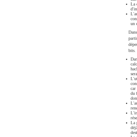
La 
d'i
L'a
con
un 
Dans 
part
dépe
bits.
Dan
cal
hac
ser
L'u
con
car
du 
don
L'a
ren
L'i
rés
La 
déj
dest