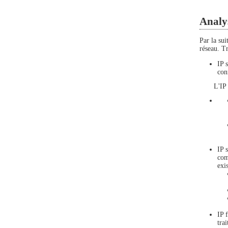
Analys
Par la sui
réseau. T
IP 
con
L'IP 
IP 
com
exi
IP 
tra