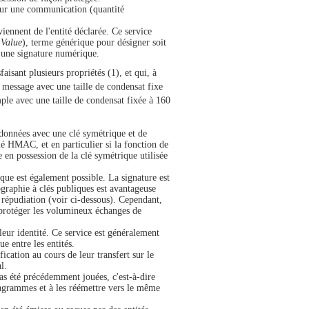
 sur une communication (quantité
iennent de l'entité déclarée. Ce service
 Value
), terme générique pour désigner soit
t une signature numérique.
aisant plusieurs propriétés (1), et qui, à
 message avec une taille de condensat fixe
ple avec une taille de condensat fixée à 160
 données avec une clé symétrique et de
é HMAC, et en particulier si la fonction de
n possession de la clé symétrique utilisée
que est également possible. La signature est
ographie à clés publiques est avantageuse
on répudiation (voir ci-dessous). Cependant,
r protéger les volumineux échanges de
eur identité. Ce service est généralement
e entre les entités.
ication au cours de leur transfert sur le
l.
as été précédemment jouées, c'est-à-dire
atagrammes et à les réémettre vers le même