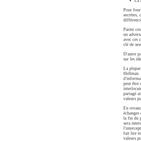
La 
Pour fourn
secrètes,
différenci
Parmi ces 
un advers
avec ces 
clé de se
D'autre pa
sur les id
La plupar
Hellman. 
d'informa
peut être 
interlocut
partagé ai
valeurs pu
En revanch
échanges d
la fin du
sera inter
l'interce
fait lire
valeurs pu