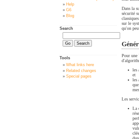
Help
Dans la su
G6
sécurité s
Blog
classiques
sur le sy
qu'on peu
Search
Généra
Pour une 
Tools
d'algorith
What links here
les
Related changes
et
Special pages
les
que
mes
Les servic
La 
rés
per
app
vul
clé
dur