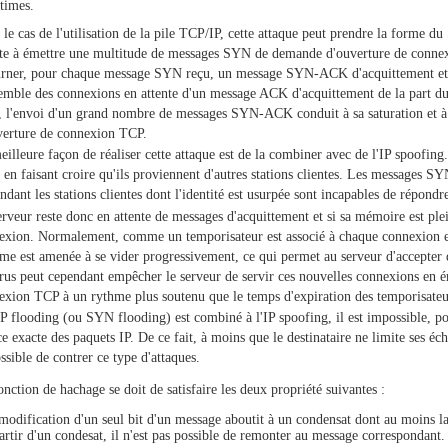
itimes.
le cas de l'utilisation de la pile TCP/IP, cette attaque peut prendre la forme d
nte à émettre une multitude de messages SYN de demande d'ouverture de connexi
urner, pour chaque message SYN reçu, un message SYN-ACK d'acquittement et
semble des connexions en attente d'un message ACK d'acquittement de la part du 
e, l'envoi d'un grand nombre de messages SYN-ACK conduit à sa saturation et à 
verture de connexion TCP.
illeure façon de réaliser cette attaque est de la combiner avec de l'IP spoofing
n faisant croire qu'ils proviennent d'autres stations clientes. Les messages SYN
ndant les stations clientes dont l'identité est usurpée sont incapables de rép
rveur reste donc en attente de messages d'acquittement et si sa mémoire est plei
exion. Normalement, comme un temporisateur est associé à chaque connexion en
ème est amenée à se vider progressivement, ce qui permet au serveur d'accepter
trus peut cependant empêcher le serveur de servir ces nouvelles connexions en 
exion TCP à un rythme plus soutenu que le temps d'expiration des temporisateu
IP flooding (ou SYN flooding) est combiné à l'IP spoofing, il est impossible, pou
e exacte des paquets IP. De ce fait, à moins que le destinataire ne limite ses écha
sible de contrer ce type d'attaques.
nction de hachage se doit de satisfaire les deux propriété suivantes :
modification d'un seul bit d'un message aboutit à un condensat dont au moins la 
artir d'un condesat, il n'est pas possible de remonter au message correspondant.