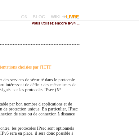
G6
BLOG
WIKI
LIVRE
Vous utilisez encore IPv4 ...
ientations choisies par l'IETF
er des services de sécurité dans le protocole
paru intéressant de définir des mécanismes de
ignés par les protocoles IPsec (
IP
table par bon nombre d'applications et de
n de protection unique. En particulier, IPsec
nnexion de sites ou de connexion à distance
ntre, les protocoles IPsec sont optionnels
IPv6 sera en place, il sera donc possible à