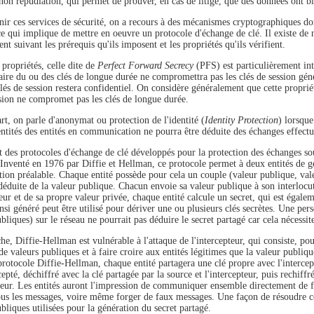
non répudiation, qui permet de prouver, en cas de litige, que des données ont bi
ir ces services de sécurité, on a recours à des mécanismes cryptographiques dont
 ce qui implique de mettre en oeuvre un protocole d'échange de clé. Il existe de
ent suivant les prérequis qu'ils imposent et les propriétés qu'ils vérifient.
propriétés, celle dite de
Perfect Forward Secrecy
(PFS) est particulièrement int
aire du ou des clés de longue durée ne compromettra pas les clés de session gén
clés de session restera confidentiel. On considère généralement que cette propri
ssion ne compromet pas les clés de longue durée.
rt, on parle d'anonymat ou protection de l'identité (
Identity Protection
) lorsque
entités des entités en communication ne pourra être déduite des échanges effectu
t des protocoles d'échange de clé développés pour la protection des échanges sou
Inventé en 1976 par Diffie et Hellman, ce protocole permet à deux entités de gé
tion préalable. Chaque entité possède pour cela un couple (valeur publique, vale
déduite de la valeur publique. Chacun envoie sa valeur publique à son interlocut
eur et de sa propre valeur privée, chaque entité calcule un secret, qui est égalem
nsi généré peut être utilisé pour dériver une ou plusieurs clés secrètes. Une per
bliques) sur le réseau ne pourrait pas déduire le secret partagé car cela nécessit
e, Diffie-Hellman est vulnérable à l'attaque de l'intercepteur, qui consiste, pou
e valeurs publiques et à faire croire aux entités légitimes que la valeur publique
 protocole Diffie-Hellman, chaque entité partagera une clé propre avec l'interce
cepté, déchiffré avec la clé partagée par la source et l'intercepteur, puis rechiffré
pteur. Les entités auront l'impression de communiquer ensemble directement de f
 tous les messages, voire même forger de faux messages. Une façon de résoudre ce
bliques utilisées pour la génération du secret partagé.