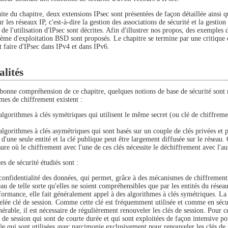
ite du chapitre, deux extensions IPsec sont présentées de façon détaillée ainsi qu
ur les réseaux IP, c'est-à-dire la gestion des associations de sécurité et la gestio
 de l'utilisation d'IPsec sont décrites. Afin d'illustrer nos propos, des exemples
stème d'exploitation BSD sont proposés. Le chapitre se termine par une critique 
t faire d'IPsec dans IPv4 et dans IPv6.
lités
bonne compréhension de ce chapitre, quelques notions de base de sécurité sont 
mes de chiffrement existent :
 algorithmes à clés symétriques qui utilisent le même secret (ou clé de chiffreme
 algorithmes à clés asymétriques qui sont basés sur un couple de clés privées et 
 d'une seule entité et la clé publique peut être largement diffusée sur le réseau
ure où le chiffrement avec l'une de ces clés nécessite le déchiffrement avec l'aut
es de sécurité étudiés sont :
confidentialité des données, qui permet, grâce à des mécanismes de chiffrement,
eau de telle sorte qu'elles ne soient compréhensibles que par les entités du résea
formance, elle fait généralement appel à des algorithmes à clés symétriques. La c
elée clé de session. Comme cette clé est fréquemment utilisée et comme en sécurit
nérable, il est nécessaire de régulièrement renouveler les clés de session. Pour c
s de session qui sont de courte durée et qui sont exploitées de façon intensive po
ée qui sont utilisées avec parcimonie exclusivement pour renouveler les clés de 