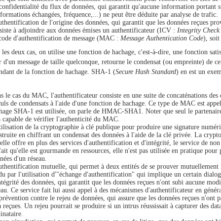
confidentialité du flux de données, qui garantit qu'aucune information portant
nformations échangées, fréquence,...) ne peut être déduite par analyse de trafic.
uthentification de l'origine des données, qui garantit que les données reçues prov
siste à adjoindre aux données émises un authentificateur (ICV :
Integrity Check
code d'authentification de message (MAC :
Message Authentication Code
), soi
les deux cas, on utilise une fonction de hachage, c'est-à-dire, une fonction satisf
ir d'un message de taille quelconque, retourne le condensat (ou empreinte) de ce
ndant de la fonction de hachage. SHA-1 (
Secure Hash Standard
) en est un exem
s le cas du MAC, l'authentificateur consiste en une suite de concaténations des
culs de condensats à l'aide d'une fonction de hachage. Ce type de MAC est appel
hage SHA-1 est utilisée, on parle de HMAC-SHA1. Noter que seul le partenaire e
a capable de vérifier l'authenticité du MAC.
tilisation de la cryptographie à clé publique pour produire une signature numéri
struite en chiffrant un condensat des données à l'aide de la clé privée. La crypt
 elle offre en plus des services d'authentification et d'intégrité, le service de n
fait qu'elle est gourmande en ressources, elle n'est pas utilisée en pratique pou
nées d'un réseau.
uthentification mutuelle, qui permet à deux entités de se prouver mutuellement l
du par l'utilisation d'"échange d'authentification" qui implique un certain dialogu
ntégrité des données, qui garantit que les données reçues n'ont subi aucune modif
eau. Ce service fait lui aussi appel à des mécanismes d'authentificateur en généra
prévention contre le rejeu de données, qui assure que les données reçues n'ont p
à reçues. Un rejeu pourrait se produire si un intrus réussissait à capturer des d
inataire.