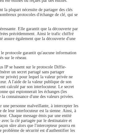
en été émises ou reçues par des entités.
 la plupart nécessite de partager des clés
 nombreux protocoles d'échange de clé, qui se
éressante. Elle garantit que la découverte par
érées précédemment. Ainsi le trafic chiffré
été assure également que la découverte d'une
 le protocole garantit qu'aucune information
és sur le réseau.
s IP se basent sur le protocole Diffie-
nérer un secret partagé sans partager
ur privée) pour lequel la valeur privée ne
eur. A l'aide de la valeur publique de son
ent calculé par son interlocuteur. Le secret
sonne qui espionnerait les échanges (les
e la connaissance d'une des valeurs privées.
r une personne malveillante, à intercepter les
 de leur interlocuteur est la sienne. Ainsi, à
pteur. Chaque message émis par une entité
 avec la clé partagée par le destinataire et
açon sûre alors que l'intercepteur pourra en
 problème de sécurité est d'authentifier les