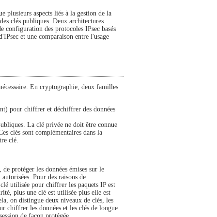
e plusieurs aspects liés à la gestion de la
n des clés publiques. Deux architectures
 de configuration des protocoles IPsec basés
d'IPsec et une comparaison entre l'usage
nécessaire. En cryptographie, deux familles
nt) pour chiffrer et déchiffrer des données
publiques. La clé privée ne doit être connue
. Ces clés sont complémentaires dans la
re clé.
 de protéger les données émises sur le
u autorisées. Pour des raisons de
lé utilisée pour chiffrer les paquets IP est
é, plus une clé est utilisée plus elle est
ela, on distingue deux niveaux de clés, les
ur chiffrer les données et les clés de longue
session de façon protégée.