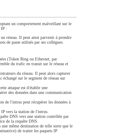
 adoptant un comportement malveillant sur le
 IP :
r un réseau. Il peut ainsi parvenir à prendre
s de passe utilisés par ses collègues.
nnées (Token Ring ou Ethernet, par
emble du trafic en transit sur le réseau et
istrateurs du réseau. Il peut alors capturer
fic échangé sur le segment de réseau sur
ette attaque est d'établir une
insérer des données dans une communication
tion de l'intrus peut récupérer les données à
P vers la station de l'intrus.
quête DNS vers une station contrôlée par
trice de la requête DNS.
s une même destination de telle sorte que le
inatrice) de traiter les paquets IP