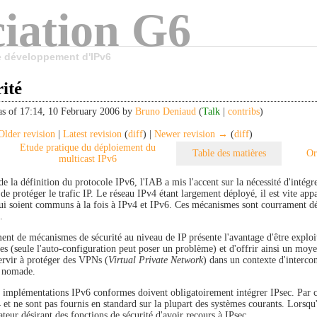
iation G6
le développement d'IPv6
ité
as of 17:14, 10 February 2006 by
Bruno Deniaud
(
Talk
|
contribs
)
lder revision
|
Latest revision
(
diff
) |
Newer revision →
(
diff
)
Etude pratique du déploiement du
Table des matières
Or
multicast IPv6
de la définition du protocole IPv6, l'IAB a mis l'accent sur la nécessité d'intégr
de protéger le trafic IP. Le réseau IPv4 étant largement déployé, il est vite ap
qui soient communs à la fois à IPv4 et IPv6. Ces mécanismes sont courrament dés
.
ent de mécanismes de sécurité au niveau de IP présente l'avantage d'être exploi
s (seule l'auto-configuration peut poser un problème) et d'offrir ainsi un moye
ervir à protéger des VPNs (
Virtual Private Network
) dans un contexte d'interco
n nomade.
s implémentations IPv6 conformes doivent obligatoirement intégrer IPsec. Par co
et ne sont pas fournis en standard sur la plupart des systèmes courants. Lorsqu'
sateur désirant des fonctions de sécurité d'avoir recours à IPsec.