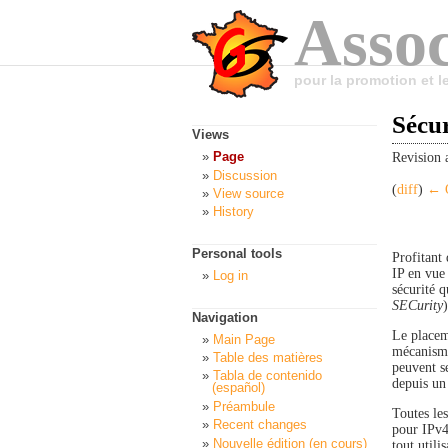
Assoc
pour la promotion et 
Sécur
Views
Page
Revision 
Discussion
(
diff
)
← O
View source
History
Personal tools
Profitant 
IP en vue 
Log in
sécurité 
SECurity
)
Navigation
Le placem
Main Page
mécanisme
Table des matières
peuvent s
Tabla de contenido
depuis u
(español)
Préambule
Toutes le
Recent changes
pour IPv4 
Nouvelle édition (en cours)
tout utili