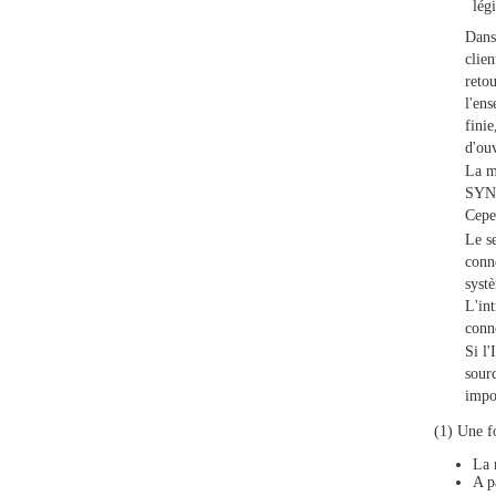
lég
Dans 
clie
reto
l'en
fini
d'ou
La me
SYN e
Cepe
Le se
conn
syst
L'in
conn
Si l'
sourc
impos
(1) Une fo
La 
A p