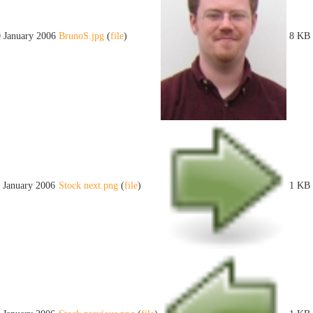
0 January 2006
BrunoS.jpg
(
file
)
8 KB
1 January 2006
Stock next.png
(
file
)
1 KB