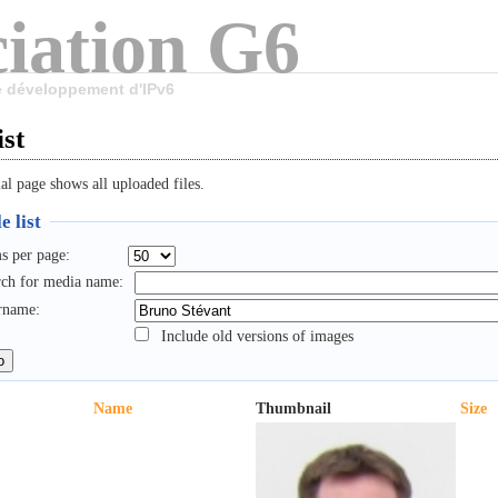
iation G6
le développement d'IPv6
ist
al page shows all uploaded files.
e list
s per page:
rch for media name:
rname:
Include old versions of images
Name
Thumbnail
Size