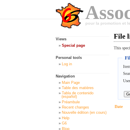
Assoc
pour la promotion et 
File l
Views
Special page
This speci
Fil
Personal tools
Log in
Item
Sea
Navigation
Use
Main Page
Table des matières
Tabla de contenido
(español)
Préambule
Date
Recent changes
Nouvelle édition (en cours)
Help
G6
Blog