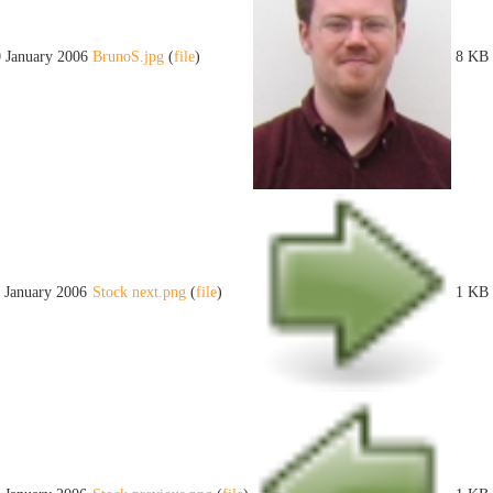
0 January 2006
BrunoS.jpg
(
file
)
8 KB
1 January 2006
Stock next.png
(
file
)
1 KB