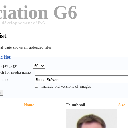
iation G6
le développement d'IPv6
ist
al page shows all uploaded files.
e list
s per page:
rch for media name:
rname:
Include old versions of images
Name
Thumbnail
Size