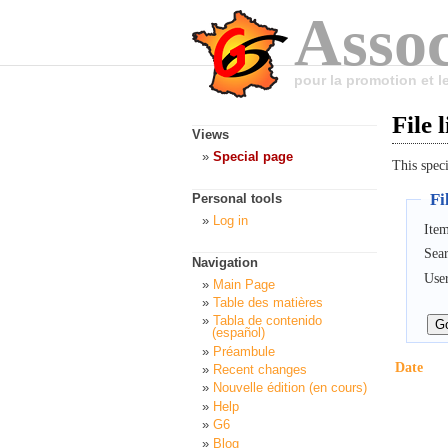
Assoc
pour la promotion et 
File l
Views
Special page
This speci
Fil
Personal tools
Log in
Item
Sea
Navigation
Use
Main Page
Table des matières
Tabla de contenido
(español)
Préambule
Date
Recent changes
Nouvelle édition (en cours)
Help
G6
Blog