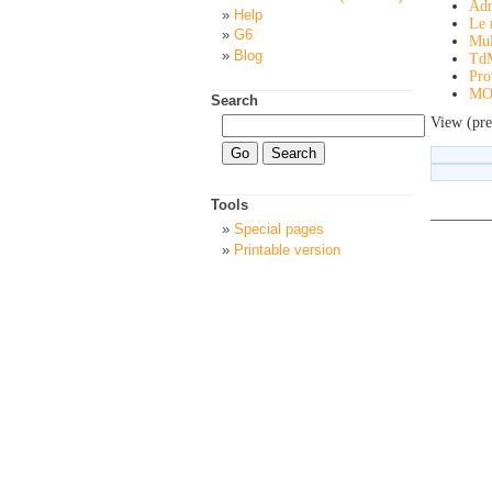
Adr
Help
Le 
G6
Mul
Blog
Td
Pro
MO
Search
View (pre
Tools
Special pages
Printable version