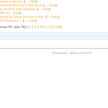
essage multicast
‎
(
← links
)
multicast IPv6 sur le lien-local
‎
(
← links
)
ticast IPv6 inter-domaine
‎
(
← links
)
Mbis
‎
(
← links
)
tocole de Découverte des voisins
‎
(
← links
)
OC:Sequence 1
‎
(
← links
)
vious 50 | next 50) (
20
|
50
|
100
|
250
|
500
)
Disclaimers
-
About Livre IPv6