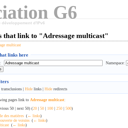
iation G6
le développement d'IPv6
 that link to "Adressage multicast"
age multicast
at links here
:
Namespace:
lters
transclusions |
Hide
links |
Hide
redirects
wing pages link to
Adressage multicast
:
vious 50 | next 50) (
20
|
50
|
100
|
250
|
500
)
le des matières
‎
(
← links
)
ouverte de voisins
‎
(
← links
)
ticast
‎
(
← links
)