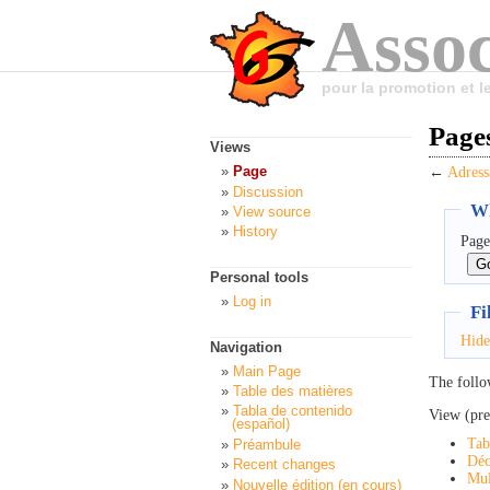
Assoc
pour la promotion et 
Pages
Views
Page
←
Adress
Discussion
Wh
View source
History
Page
Personal tools
Log in
Fi
Hide
Navigation
Main Page
The follo
Table des matières
Tabla de contenido
View (pre
(español)
Tab
Préambule
Déc
Recent changes
Mul
Nouvelle édition (en cours)