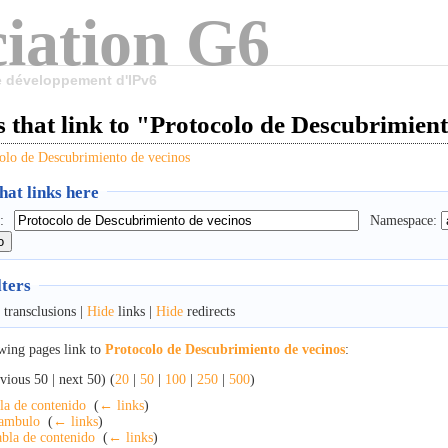
iation G6
le développement d'IPv6
 that link to "Protocolo de Descubrimien
olo de Descubrimiento de vecinos
at links here
:
Namespace:
lters
transclusions |
Hide
links |
Hide
redirects
wing pages link to
Protocolo de Descubrimiento de vecinos
:
vious 50 | next 50) (
20
|
50
|
100
|
250
|
500
)
la de contenido
‎
(
← links
)
ambulo
‎
(
← links
)
bla de contenido
‎
(
← links
)