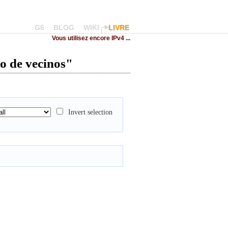
G6
BLOG
WIKI
LIVRE
Vous utilisez encore IPv4 ...
to de vecinos"
Invert selection