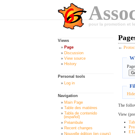
Assoc
pour la promotion et 
Pages
Views
Page
←
Protoc
Discussion
Wh
View source
History
Page
Personal tools
Log in
Fi
Hide
Navigation
Main Page
The follo
Table des matières
Tabla de contenido
View (pre
(español)
Tab
Préambule
Pre
Recent changes
ETa
Nouvelle édition (en cours)