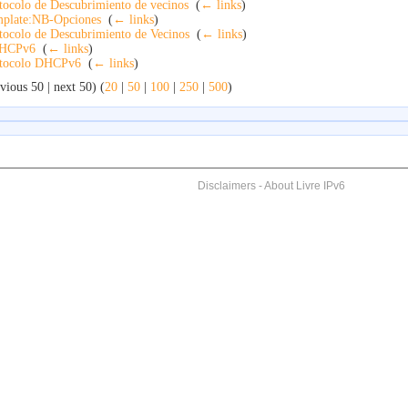
tocolo de Descubrimiento de vecinos
‎
(
← links
)
plate:NB-Opciones
‎
(
← links
)
tocolo de Descubrimiento de Vecinos
‎
(
← links
)
HCPv6
‎
(
← links
)
tocolo DHCPv6
‎
(
← links
)
vious 50 | next 50) (
20
|
50
|
100
|
250
|
500
)
Disclaimers
-
About Livre IPv6