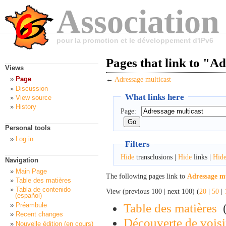
Association
pour la promotion et le développement d'IPv6
Pages that link to "A
Views
Page
←
Adressage multicast
Discussion
What links here
View source
History
Page:
Personal tools
Log in
Filters
Hide
transclusions |
Hide
links |
Hid
Navigation
Main Page
The following pages link to
Adressage mu
Table des matières
Tabla de contenido
View (previous 100 | next 100) (
20
|
50
|
(español)
Table des matières
‎
Préambule
Recent changes
Découverte de vois
Nouvelle édition (en cours)