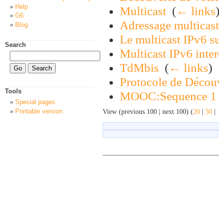
Help
Multicast
‎
(
← links
G6
Adressage multicast
Blog
Le multicast IPv6 su
Search
Multicast IPv6 inte
TdMbis
‎
(
← links
)
Protocole de Découv
Tools
MOOC:Sequence 1
Special pages
Printable version
View (previous 100 | next 100) (
20
|
50
|