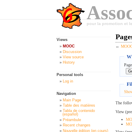
Assoc
pour la promotion et 
Page
Views
MOOC
←
MOOC:
Discussion
Wh
View source
History
Page
Personal tools
Log in
Fi
Sho
Navigation
Main Page
The follo
Table des matières
Tabla de contenido
View (pre
(español)
MO
Préambule
MOO
Recent changes
Nouvelle édition (en cours)
View (pre