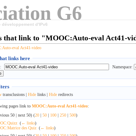
iation G6
le développement d'IPv6
s that link to "MOOC:Auto-eval Act41-vi
Auto-eval Act41-video
at links here
:
Namespace:
lters
w
transclusions |
Hide
links |
Hide
redirects
wing pages link to
MOOC:Auto-eval Act41-video
:
vious 50 | next 50) (
20
|
50
|
100
|
250
|
500
)
OC:Quizz
‎
(
← links
)
C:Matrice des Quiz
‎
(
← links
)
vious 50 | next 50) (
20
|
50
|
100
|
250
|
500
)