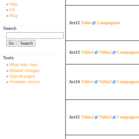
Help
G6
Blog
Act12
Vidéo
Compagnon
Search
Act13
Vidéo1
Vidéo2
Compagno
Tools
What links here
Related changes
Special pages
Act14
Vidéo1
Vidéo2
Compagno
Printable version
Act15
Vidéo1
Vidéo2
Compagno