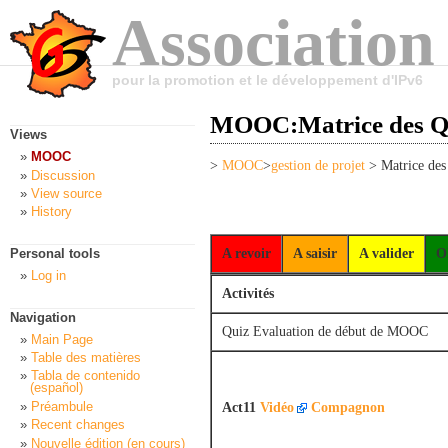
Association
pour la promotion et le développement d'IPv6
MOOC:Matrice des Q
Views
MOOC
>
MOOC
>
gestion de projet
> Matrice des
Discussion
View source
History
A revoir
A saisir
A valider
O
Personal tools
Log in
Activités
Navigation
Quiz Evaluation de début de MOOC
Main Page
Table des matières
Tabla de contenido
(español)
Préambule
Act11
Vidéo
Compagnon
Recent changes
Nouvelle édition (en cours)