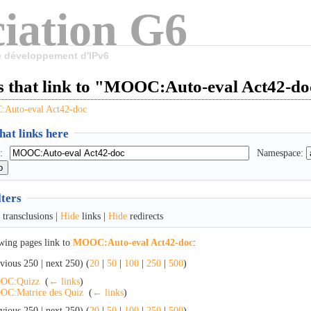
iation G6
le développement d'IPv6
s that link to "MOOC:Auto-eval Act42-do
Auto-eval Act42-doc
at links here
:
Namespace:
lters
transclusions |
Hide
links |
Hide
redirects
wing pages link to
MOOC:Auto-eval Act42-doc
:
vious 250 | next 250) (
20
|
50
|
100
|
250
|
500
)
OC:Quizz
‎
(
← links
)
C:Matrice des Quiz
‎
(
← links
)
vious 250 | next 250) (
20
|
50
|
100
|
250
|
500
)