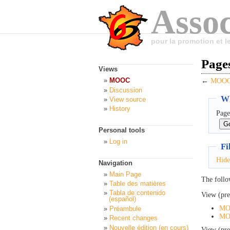
Assoc
pour la promotion et 
Page
Views
MOOC
←
MOOC:
Discussion
Wh
View source
History
Page
Personal tools
Log in
Fi
Hide
Navigation
Main Page
The follo
Table des matières
Tabla de contenido
View (pre
(español)
MO
Préambule
MOO
Recent changes
Nouvelle édition (en cours)
View (pre