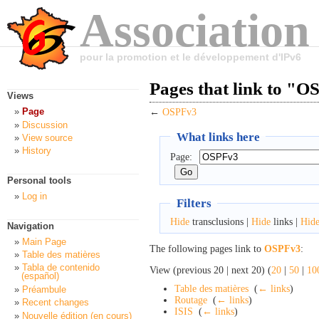
Association
pour la promotion et le développement d'IPv6
Pages that link to "
Views
Page
←
OSPFv3
Discussion
What links here
View source
History
Page:
Personal tools
Log in
Filters
Hide
transclusions |
Hide
links |
Hid
Navigation
Main Page
The following pages link to
OSPFv3
:
Table des matières
Tabla de contenido
View (previous 20 | next 20) (
20
|
50
|
10
(español)
Table des matières
‎
(
← links
)
Préambule
Routage
‎
(
← links
)
Recent changes
ISIS
‎
(
← links
)
Nouvelle édition (en cours)