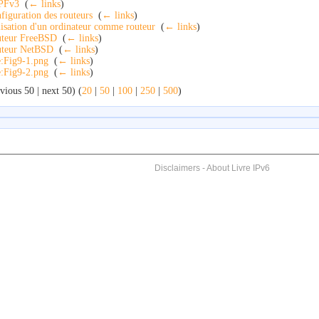
PFv3
‎
(
← links
)
figuration des routeurs
‎
(
← links
)
lisation d'un ordinateur comme routeur
‎
(
← links
)
teur FreeBSD
‎
(
← links
)
teur NetBSD
‎
(
← links
)
e:Fig9-1.png
‎
(
← links
)
e:Fig9-2.png
‎
(
← links
)
vious 50 | next 50) (
20
|
50
|
100
|
250
|
500
)
Disclaimers
-
About Livre IPv6