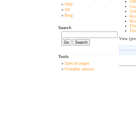
OS
Help
Con
G6
Uti
Blog
Rou
Rou
Fil
Search
Fil
View (pre
Tools
Special pages
Printable version