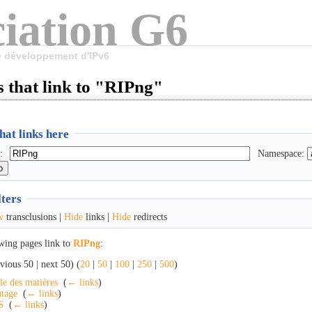
iation G6
le développement d'IPv6
 that link to "RIPng"
at links here
:
Namespace:
lters
w
transclusions |
Hide
links |
Hide
redirects
wing pages link to
RIPng
:
vious 50 | next 50) (
20
|
50
|
100
|
250
|
500
)
le des matières
‎
(
← links
)
tage
‎
(
← links
)
S
‎
(
← links
)