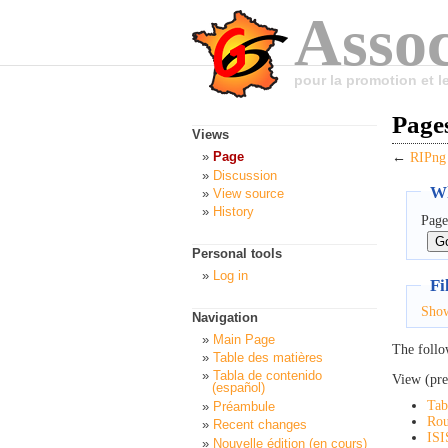
Assoc
pour la promotion et 
Pages
Views
Page
←
RIPng
Discussion
Wh
View source
History
Page
Personal tools
Log in
Fi
Sho
Navigation
Main Page
The follo
Table des matières
Tabla de contenido
View (pre
(español)
Tab
Préambule
Rou
Recent changes
ISI
Nouvelle édition (en cours)