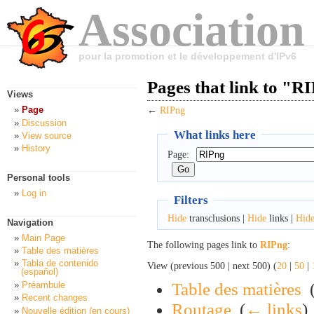
Association
pour la promotion et le développement d'IPv6
Pages that link to "R
Views
Page
←
RIPng
Discussion
What links here
View source
History
Page:
Personal tools
Log in
Filters
Hide
transclusions |
Hide
links |
Hid
Navigation
Main Page
The following pages link to
RIPng
:
Table des matières
Tabla de contenido
View (previous 500 | next 500) (
20
|
50
|
(español)
Table des matières
‎
Préambule
Recent changes
Routage
‎
(
← links
)
Nouvelle édition (en cours)