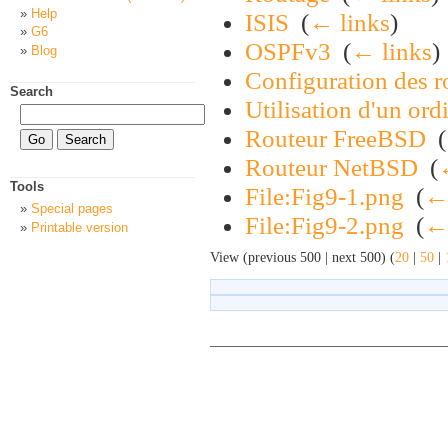
Help
ISIS
‎
(
← links
)
G6
OSPFv3
‎
(
← links
)
Blog
Configuration des r
Search
Utilisation d'un or
Routeur FreeBSD
‎
(
Routeur NetBSD
‎
(
Tools
File:Fig9-1.png
‎
(
← 
Special pages
File:Fig9-2.png
‎
(
← 
Printable version
View (previous 500 | next 500) (
20
|
50
|