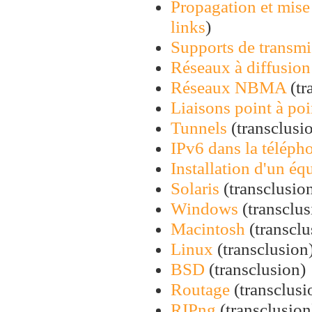
Propagation et mis
links
)
Supports de transmi
Réseaux à diffusion
Réseaux NBMA
(tr
Liaisons point à poi
Tunnels
(transclusio
IPv6 dans la télép
Installation d'un é
Solaris
(transclusion
Windows
(transclus
Macintosh
(transclu
Linux
(transclusion)
BSD
(transclusion) 
Routage
(transclusio
RIPng
(transclusion)