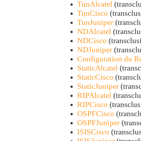
TunAlcatel
(transclu
TunCisco
(transclus
TunJuniper
(transcl
NDAlcatel
(transclu
NDCisco
(transclusi
NDJuniper
(transclu
Configuration du R
StaticAlcatel
(transc
StaticCisco
(transcl
StaticJuniper
(transc
RIPAlcatel
(transclu
RIPCisco
(transclus
OSPFCisco
(transcl
OSPFJuniper
(trans
ISISCisco
(transclus
ISISJuniper
(transcl