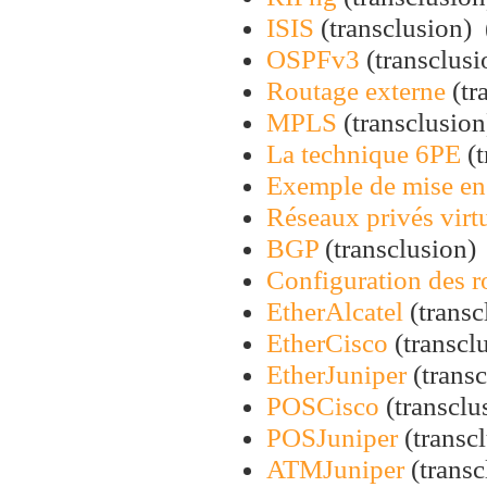
ISIS
(transclusion) ‎
OSPFv3
(transclusi
Routage externe
(tr
MPLS
(transclusion)
La technique 6PE
(t
Exemple de mise en
Réseaux privés vir
BGP
(transclusion) 
Configuration des r
EtherAlcatel
(transc
EtherCisco
(transclu
EtherJuniper
(transc
POSCisco
(transclus
POSJuniper
(transcl
ATMJuniper
(transc