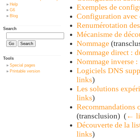
Help
Exemples de configu
G6
Configuration avec
Blog
Renumérotation des
Search
Mécanisme de déco
Nommage
(transclus
Nommage direct : du
Tools
Nommage inverse : d
Special pages
Logiciels DNS suppo
Printable version
links
)
Les solutions expéri
links
)
Recommandations opé
(transclusion) ‎
(
← l
Découverte de la lis
links
)