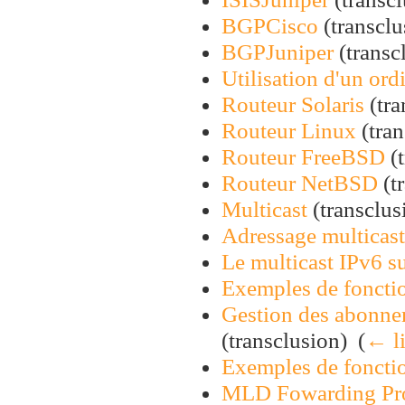
BGPCisco
(transclu
BGPJuniper
(transcl
Utilisation d'un or
Routeur Solaris
(tra
Routeur Linux
(tran
Routeur FreeBSD
(t
Routeur NetBSD
(tr
Multicast
(transclusi
Adressage multicast
Le multicast IPv6 su
Exemples de fonct
Gestion des abonnem
(transclusion) ‎
(
← l
Exemples de fonct
MLD Fowarding Pr