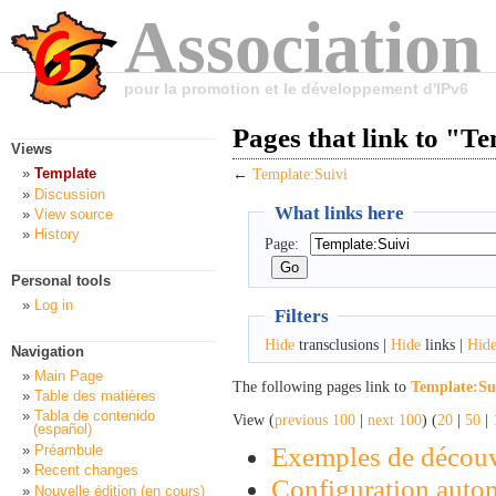
Association
pour la promotion et le développement d'IPv6
Pages that link to "T
Views
Template
←
Template:Suivi
Discussion
What links here
View source
History
Page:
Personal tools
Log in
Filters
Hide
transclusions |
Hide
links |
Hid
Navigation
Main Page
The following pages link to
Template:Su
Table des matières
Tabla de contenido
View (
previous 100
|
next 100
) (
20
|
50
|
(español)
Exemples de découv
Préambule
Recent changes
Configuration auto
Nouvelle édition (en cours)