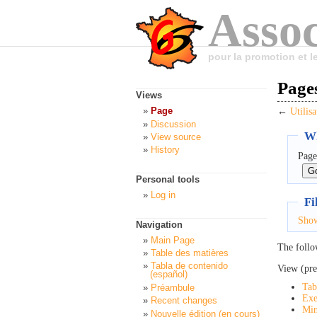
Assoc
pour la promotion et 
Pages
Views
Page
←
Utilis
Discussion
Wh
View source
History
Page
Personal tools
Log in
Fi
Sho
Navigation
Main Page
The follo
Table des matières
Tabla de contenido
View (pre
(español)
Tab
Préambule
Exe
Recent changes
Min
Nouvelle édition (en cours)