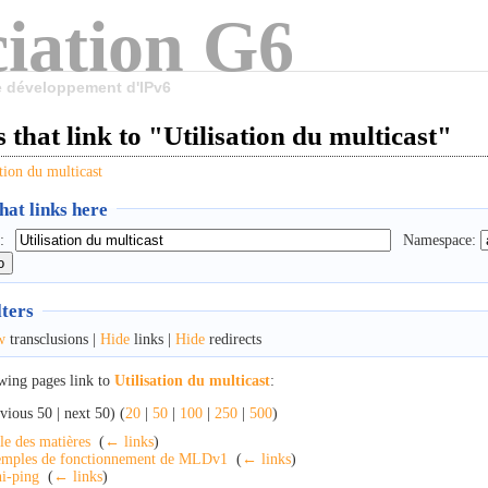
iation G6
le développement d'IPv6
 that link to "Utilisation du multicast"
ation du multicast
at links here
:
Namespace:
lters
w
transclusions |
Hide
links |
Hide
redirects
wing pages link to
Utilisation du multicast
:
vious 50 | next 50) (
20
|
50
|
100
|
250
|
500
)
le des matières
‎
(
← links
)
mples de fonctionnement de MLDv1
‎
(
← links
)
i-ping
‎
(
← links
)