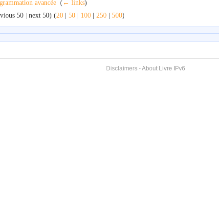
grammation avancée
‎
(
← links
)
vious 50 | next 50) (
20
|
50
|
100
|
250
|
500
)
Disclaimers
-
About Livre IPv6