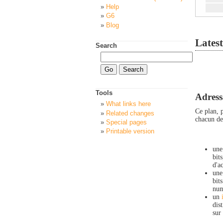
Help
G6
Blog
Latest
Search
Tools
Adress
What links here
Ce plan, 
Related changes
chacun des
Special pages
Printable version
une
bit
d'a
une
bit
num
un
dis
sur 