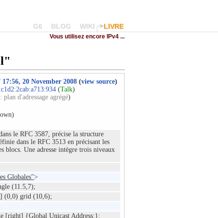
G6
BLOG
WIKI
LIVRE
Vous utilisez encore IPv4 ...
al"
of 17:56, 20 November 2008
(
view source
)
:c1d2:2cab:a713:934
(
Talk
)
: plan d'adressage agrégé
)
hown)
dans le RFC 3587, précise la structure
éfinie dans le RFC 3513 en précisant les
es blocs. Une adresse intègre trois niveaux
ses Globales"
>
tangle (11.5,7);
] (0,0) grid (10,6);
e [right] {Global Unicast Address:};