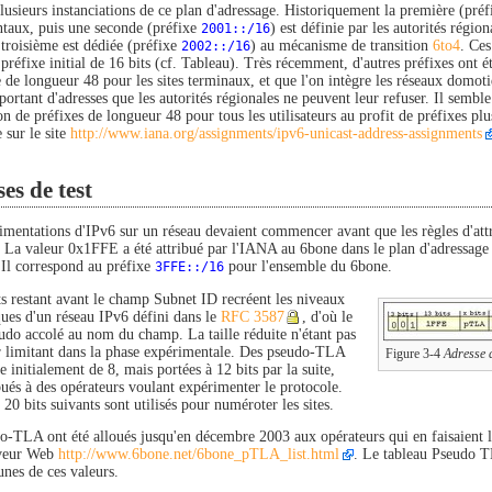
plusieurs instanciations de ce plan d'adressage. Historiquement la première (pré
taux, puis une seconde (préfixe
2001::/16
) est définie par les autorités régio
 troisième est dédiée (préfixe
2002::/16
) au mécanisme de transition
6to4
. Ces
préfixe initial de 16 bits (cf. Tableau). Très récemment, d'autres préfixes ont été
 de longueur 48 pour les sites terminaux, et que l'on intègre les réseaux domoti
ortant d'adresses que les autorités régionales ne peuvent leur refuser. Il sembl
ion de préfixes de longueur 48 pour tous les utilisateurs au profit de préfixes pl
 sur le site
http://www.iana.org/assignments/ipv6-unicast-address-assignments
es de test
imentations d'IPv6 sur un réseau devaient commencer avant que les règles d'att
s. La valeur 0x1FFE a été attribué par l'IANA au 6bone dans le plan d'adressage
 Il correspond au préfixe
3FFE::/16
pour l'ensemble du 6bone.
ts restant avant le champ Subnet ID recréent les niveaux
ques d'un réseau IPv6 défini dans le
RFC 3587
, d'où le
udo accolé au nom du champ. La taille réduite n'étant pas
r limitant dans la phase expérimentale. Des pseudo-TLA
Figure 3-4
Adresse d
le initialement de 8, mais portées à 12 bits par la suite,
bués à des opérateurs voulant expérimenter le protocole.
20 bits suivants sont utilisés pour numéroter les sites.
o-TLA ont été alloués jusqu'en décembre 2003 aux opérateurs qui en faisaient l
rveur Web
http://www.6bone.net/6bone_pTLA_list.html
. Le tableau Pseudo T
unes de ces valeurs.