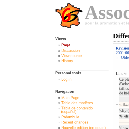
Assoc
pour la promotion et 
Diffe
Views
Page
Revisio
Discussion
2001:66
View source
← Older
History
Personal tools
Line 6:
Log in
Ce pl
d'adr
taille
Navigation
de hié
Main Page
Table des matières
−
<tikz
Tabla de contenido
\clip 
(español)
% \dr
Préambule
−
Recent changes
Nouvelle édition (en cours)
\draw