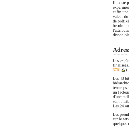
Il existe 
expérimen
enfin une
valeur du 
de préfixe
besoin imp
l'attribut
disponible
Adress
Les expér
finalisée
3701
).
Les 48 bi
hiérarchi
terme pse
un facteu
d'une tail
sont attri
Les 24 ou 
Les pseud
sur le se
quelques 