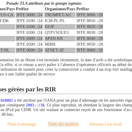
Pseudo TLA attribués par le groupe ngtrans
mes/Pays
Préfixe
Organismes/Pays
Préfixe
/US-CA
3FFE:0000::/24
TRUMPET/AU
3FFE:8000::/28
T/DK
3FFE:0100::/24
ICM-PL/PL
3FFE:8010::/28
3FFE:0200::/24
IIJ/JP
3FFE:8020::/28
3FFE:0300::/24
QTPVSIX/EU
3FFE:8030::/28
3FFE:0400::/24
APAN-KR
3FFE:8040::/28
P
3FFE:0500::/24
MIBH
3FFE:8050::/28
T/NL
3FFE:0600::/24
ATNET-AT
3FFE:8060::/28
entation lié au 6bone s'est terminée récemment; la date d'arrêt a été symboliq
En effet, si ce réseau a servi palier à l'absence d'opérateurs officiels au début de
'utilisation de tunnels pour créer la connectivité a conduit à un trop fort mailla
e à une faible qualité de service.
es gérées par les RIR
r
0x0001
a été attribué par l'IANA pour un plan d'adressage où les autorités régio
t par conséquent
2001::/16
. Ce plan reproduit, en étendant la largeur des champ
s en IPv4 par CIDR. Un site voulant se connecter reçoit de son fournisseur d'ac
 48 bits.
Plans d'adressage
Table des matières
Adresses Lien-local