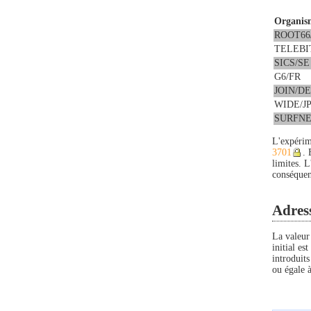
Organis
ROOT66
TELEBI
SICS/SE
G6/FR
JOIN/DE
WIDE/J
SURFNE
L'expérim
3701
. 
limites. L
conséquenc
Adress
La valeu
initial es
introduit
ou égale à