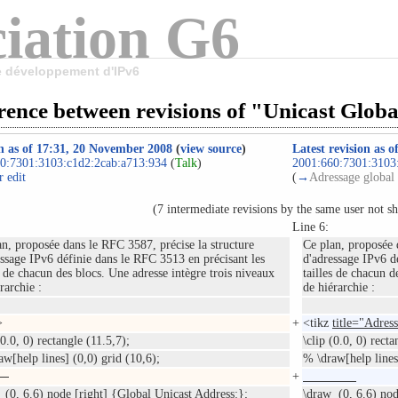
iation G6
le développement d'IPv6
rence between revisions of "Unicast Glob
n as of 17:31, 20 November 2008
(
view source
)
Latest revision as 
0:7301:3103:c1d2:2cab:a713:934
(
Talk
)
2001:660:7301:3103
 edit
(
→
Adressage global 
(7 intermediate revisions by the same user not s
Line 6:
an, proposée dans le RFC 3587, précise la structure
Ce plan, proposée 
essage IPv6 définie dans le RFC 3513 en précisant les
d'adressage IPv6 d
s de chacun des blocs. Une adresse intègre trois niveaux
tailles de chacun d
rarchie :
de hiérarchie :
>
+
<tikz
title="Adres
(0.0, 0) rectangle (11.5,7);
\clip (0.0, 0) rec
aw[help lines] (0,0) grid (10,6);
% \draw[help lines
+
 (0, 6.6) node [right] {Global Unicast Address:};
\draw (0, 6.6) nod