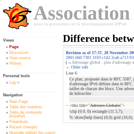
Association
pour la promotion et le développement d'IPv6
Difference betw
Views
Page
Discussion
Revision as of 17:37, 20 November 20
2001:660:7301:3103:c1d2:2cab:a713:93
View source
(
→
Adressage global : plan d'adressage 
History
← Older edit
Line 6:
Personal tools
Ce plan, proposée dans le RFC 3587, p
Log in
d'adressage IPv6 définie dans le RFC 
tailles de chacun des blocs. Une adress
de hiérarchie :
Navigation
Main Page
−
<tikz title="
Adresses Globales
">
Table des matières
\clip (0.0, 0) rectangle (11.5,7);
Tabla de contenido
(español)
% \draw[help lines] (0,0) grid (10,6
Préambule
Recent changes
Nouvelle édition (en cours)