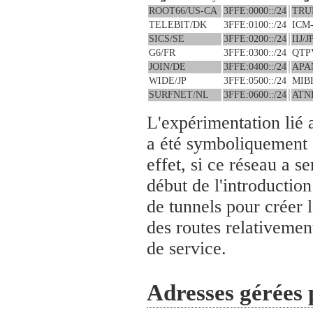
ROOT66/US-CA
3FFE:0000::/24
TRU
TELEBIT/DK
3FFE:0100::/24
ICM
SICS/SE
3FFE:0200::/24
IIJ/J
G6/FR
3FFE:0300::/24
QTP
JOIN/DE
3FFE:0400::/24
APA
WIDE/JP
3FFE:0500::/24
MIB
SURFNET/NL
3FFE:0600::/24
ATN
L'expérimentation lié 
a été symboliquement 
effet, si ce réseau a se
début de l'introduction 
de tunnels pour créer l
des routes relativemen
de service.
Adresses gérées 